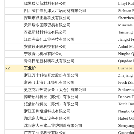
临邑瑞弘新材料有限公司
Linyi Rui
四川省仁寿县津大坩埚耐材有限公司
Sichuan R
深圳市鼎正鑫科技有限公司
Shenzhen 
天津瑞东国际贸易有限公司
Minerals 
泰晟新材料科技有限公司
Taisheng 
江西弗奈仕工业科技有限公司
Jiangxi F
安徽镁正隆科技有限公司
Anhui Ma
宁波青北机械有限公司
Ningbo Qi
青岛日昭新材料科技有限公司
Qingdao 
5.2
工业炉
Furnace
浙江万丰科技开发股份有限公司
Zhejiang
富来（上海）压铸机有限公司
Frech (Sh
史杰克西热能设备（太仓）有限公司
Strikowes
德诺热能科技（苏州）有限公司
Denova T
炬鼎热能科技（苏州）有限公司
Torch Din
浙江国利熔通科技有限公司
Ningbo G
湖北启宏热工设备有限公司
Hubei Qi
沈阳东大三建工业炉制造有限公司
Shenyang 
广东尚丽德科技有限公司
Guangdon