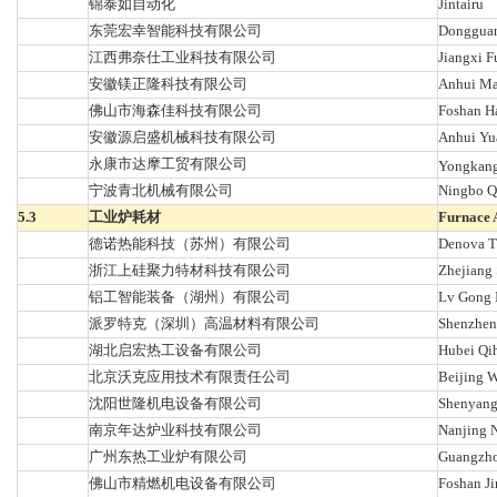
锦泰如自动化
Jintairu
东莞宏幸智能科技有限公司
Dongguan 
江西弗奈仕工业科技有限公司
Jiangxi F
安徽镁正隆科技有限公司
Anhui Ma
佛山市海森佳科技有限公司
Foshan Ha
安徽源启盛机械科技有限公司
Anhui Yu
永康市达摩工贸有限公司
Yongkang
宁波青北机械有限公司
Ningbo Qi
5.3
工业炉耗材
Furnace 
德诺热能科技（苏州）有限公司
Denova T
浙江上硅聚力特材科技有限公司
Zhejiang 
铝工智能装备（湖州）有限公司
Lv Gong I
派罗特克（深圳）高温材料有限公司
Shenzhen 
湖北启宏热工设备有限公司
Hubei Qi
北京沃克应用技术有限责任公司
Beijing W
沈阳世隆机电设备有限公司
Shenyang 
南京年达炉业科技有限公司
Nanjing N
广州东热工业炉有限公司
Guangzhou
佛山市精燃机电设备有限公司
Foshan Ji