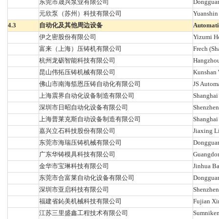
东莞市晟兴泵业有限公司
Dongguan 
元欣泵（苏州）科技有限公司
Yuanshin
4.3
自动化及其他周边设备
Automati
伊之密股份有限公司
Yizumi Ho
富来（上海）压铸机有限公司
Frech (Sh
杭州龙砺智能科技有限公司
Hangzhou 
昆山伟拓压铸机械有限公司
Kunshan W
佛山市南海笳恩压铸自动化有限公司
JS Automa
上海震界自动化设备制造有限公司
Shanghai
深圳市日昭自动化设备有限公司
Shenzhen
上海普莱克斯自动设备制造有限公司
Shanghai 
嘉兴立石科技股份有限公司
Jiaxing L
东莞市海瑞压铸机械有限公司
Dongguan 
广东华铸模具科技有限公司
Guangdon
金华市宝琳科技有限公司
Jinhua Ba
东莞市合富莱自动化设备有限公司
Dongguan
深圳市亚启科技有限公司
Shenzhen 
福建省鈊美机械科技有限公司
Fujian Xi
江苏三里盛鑫工程技术有限公司
Sumniken