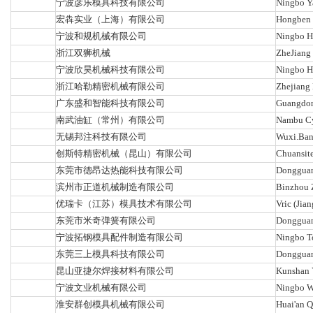
宁波彦乐模具科技有限公司
Ningbo Y
宏犇实业（上海）有限公司
Hongben I
宁波和规机械有限公司
Ningbo H
浙江双狮机械
ZheJiang
宁波欣昊机械科技有限公司
Ningbo H
浙江哈勒精密机械有限公司
Zhejiang 
广东盛和智能科技有限公司
Guangdong
南武油缸（常州）有限公司
Nambu Cy
无锡邦注科技有限公司
Wuxi.Bang
创斯特精密机械（昆山）有限公司
Chuansite
东莞市德昂达热能科技有限公司
Dongguan
滨州市正道机械制造有限公司
Binzhou 
优瑞卡（江苏）模具技术有限公司
Vric (Jia
东莞市米奇弹簧有限公司
Dongguan
宁波拓钢模具配件制造有限公司
Ningbo T
东莞三上模具科技有限公司
Dongguan
昆山亚捷尔焊接材料有限公司
Kunshan Y
宁波文业机械有限公司
Ningbo W
淮安群创模具机械有限公司
Huai'an 