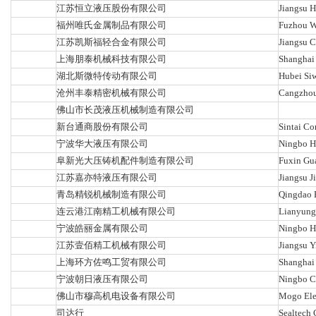
江苏恒立液压股份有限公司
Jiangsu H
福州唯氏金属制品有限公司
Fuzhou We
江苏凯斯福轻合金有限公司
Jiangsu C
上海朋泰机械科技有限公司
Shanghai 
湖北斯微特传动有限公司
Hubei Siw
沧州丰泰精密机械有限公司
Cangzhou 
佛山市长茂液压机械制造有限公司
新台通商股份有限公司
Sintai Co
宁波华大液压有限公司
Ningbo Hu
阜新光大压铸机配件制造有限公司
Fuxin Gua
江苏嘉亦特液压有限公司
Jiangsu J
青岛精锐机械制造有限公司
Qingdao E
连云港江南精工机械有限公司
Lianyunga
宁波皓丽金属有限公司
Ningbo Ha
江苏壹佰精工机械有限公司
Jiangsu Y
上海环方佐鸣工贸有限公司
Shanghai 
宁波朝日液压有限公司
Ningbo Ch
佛山市穆高机电设备有限公司
Mogo Elec
司达行
Sealtech