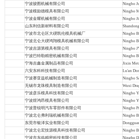
宁波骏图机械有限公司
Ningbo Ju
宁波模励德模具有限公司
Ningbo M
宁波金耀机械有限公司
Ningbo Ji
山东利信新材料有限公司
Shandong 
宁波市北仑区大碶凯伦模具机械厂
Ningbo B
宁波北仑大碶鸿翔模具机械有限公司
Ningbo B
宁波吉源第模具有限公司
Ningbo J
宁波巴特勒精密机械有限公司
Ningbo Bu
宁海吉鑫金属制品有限公司
Jixin Met
六安东科科技有限公司
Lu'an Don
宁波赛亚益机械制造有限公司
Ningbo Sa
无锡市龙珠模具制造有限公司
Wuxi Drag
宁波彦乐模具科技有限公司
Ningbo Y
宁波煜鸿昂模具有限公司
Ningbo Y
宁波普锐明汽车零部件有限公司
Ningbo Pr
宁波北仑弗利瑞机械有限公司
Ningbo Be
东莞市银泽实业有限公司
Dongguan 
宁波北仑宏技源模具科技有限公司
Ningbo B
宁波市东临精密科技有限公司
Ningbo Do