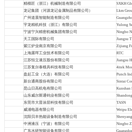
精模匠（浙江）机械制造有限公司
SXKH Gl
龙记集团（河源龙记金属制品有限公司）
Lkm Group
广州道晨智能制造有限公司
Guangzhou
宇龙精机科技（浙江）有限公司
Yulong Se
宁波宁兴精密机械集团有限公司
Ningbo Ni
天工国际有限公司
Jiangsu T
紫江炉业南京有限公司
Zijiang F
上海露珲工业技术有限公司
RTC
江苏恒立液压股份有限公司
Jiangsu H
江苏复尔泰模具科技有限公司
4itek Mou
盘起工业（大连）有限公司
Punch Ind
新台通商股份有限公司
Sintai Co
昆山日高机电有限公司
Kunshan K
山东威尔斯通钨业有限公司
Shandong 
东莞市大晋涂层科技有限公司
TASN
威浦电器有限公司
Weipu Ele
沈阳贝丰热能设备制造有限公司
Shenyang
中洲液压（宁波）有限公司
Ningbo Z
广东水研智能设备有限公司
Guangdon