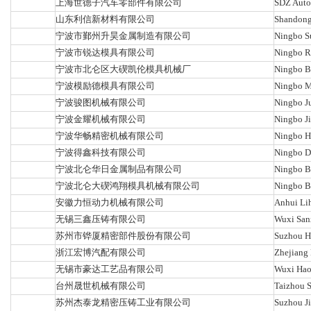
上海世德子汽车零部件有限公司
SDZ Auto 
山东利信新材料有限公司
Shandong 
宁波市鄞州升昊金属制造有限公司
Ningbo Su
宁波市锐达模具有限公司
Ningbo R
宁波市北仑区大碶凯伦模具机械厂
Ningbo B
宁波模励德模具有限公司
Ningbo M
宁波骏图机械有限公司
Ningbo Ju
宁波金耀机械有限公司
Ningbo Ji
宁波华畅精密机械有限公司
Ningbo Hu
宁波得鑫科技有限公司
Ningbo D
宁波北仑华日金属制品有限公司
Ningbo Be
宁波北仑大碶鸿翔模具机械有限公司
Ningbo B
安徽力恒动力机械有限公司
Anhui Li
无锡三鑫压铸有限公司
Wuxi Sanx
苏州市铧厦精密部件股份有限公司
Suzhou Hu
浙江宏博汽配有限公司
Zhejiang 
无锡市豪达工艺品有限公司
Wuxi Haod
台州晟世机械有限公司
Taizhou S
苏州杰泰龙精密压铸工业有限公司
Suzhou Ji