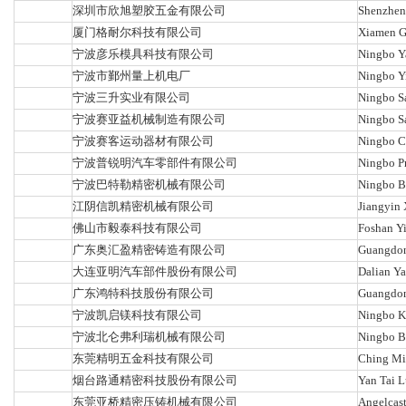
深圳市欣旭塑胶五金有限公司
Shenzhen 
厦门格耐尔科技有限公司
Xiamen Ge
宁波彦乐模具科技有限公司
Ningbo Y
宁波市鄞州量上机电厂
Ningbo Y
宁波三升实业有限公司
Ningbo Sa
宁波赛亚益机械制造有限公司
Ningbo Sa
宁波赛客运动器材有限公司
Ningbo Cy
宁波普锐明汽车零部件有限公司
Ningbo Pr
宁波巴特勒精密机械有限公司
Ningbo Bu
江阴信凯精密机械有限公司
Jiangyin 
佛山市毅泰科技有限公司
Foshan Yi
广东奥汇盈精密铸造有限公司
Guangdong
大连亚明汽车部件股份有限公司
Dalian Ya
广东鸿特科技股份有限公司
Guangdon
宁波凯启镁科技有限公司
Ningbo Ka
宁波北仑弗利瑞机械有限公司
Ningbo Be
东莞精明五金科技有限公司
Ching Mi
烟台路通精密科技股份有限公司
Yan Tai L
东莞亚桥精密压铸机械有限公司
Angelcast