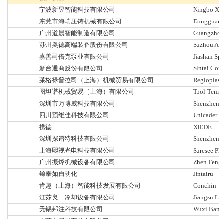
宁波新昱智能科技有限公司
Ningbo Xi
东莞市海瑞压铸机械有限公司
Dongguan 
广州道晨智能制造有限公司
Guangzhou
苏州奥德高端装备股份有限公司
Suzhou A
嘉善司倍克泵业有限公司
Jiashan S
新台通商股份有限公司
Sintai Co
莱格禄普拉司（上海）机械贸易有限公司
Regloplas
图坦谱机械贸易（上海）有限公司
Tool-Temp
深圳市万博威科技有限公司
Shenzhen
四川预维佳科技有限公司
Unicader 
携德
XIEDE
深圳探谱特科技有限公司
Shenzhen
上海熙视光电科技有限公司
Suresee P
广州振烽机械设备有限公司
Zhen Fen
锦泰如自动化
Jintairu
肯趣（上海）智能科技发展有限公司
Conchin
江苏良一冷却设备有限公司
Jiangsu L
无锡邦注科技有限公司
Wuxi.Bang