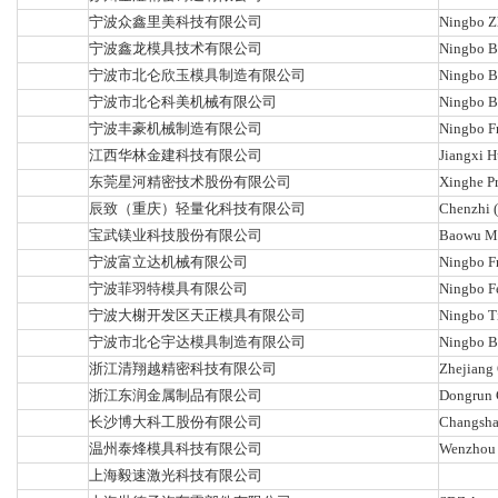
宁波众鑫里美科技有限公司
Ningbo Z
宁波鑫龙模具技术有限公司
Ningbo B
宁波市北仑欣玉模具制造有限公司
Ningbo B
宁波市北仑科美机械有限公司
Ningbo B
宁波丰豪机械制造有限公司
Ningbo F
江西华林金建科技有限公司
Jiangxi H
东莞星河精密技术股份有限公司
Xinghe Pr
辰致（重庆）轻量化科技有限公司
Chenzhi 
宝武镁业科技股份有限公司
Baowu Ma
宁波富立达机械有限公司
Ningbo Fr
宁波菲羽特模具有限公司
Ningbo Fe
宁波大榭开发区天正模具有限公司
Ningbo T
宁波市北仑宇达模具制造有限公司
Ningbo B
浙江清翔越精密科技有限公司
Zhejiang 
浙江东润金属制品有限公司
Dongrun C
长沙博大科工股份有限公司
Changsha
温州泰烽模具科技有限公司
Wenzhou 
上海毅速激光科技有限公司