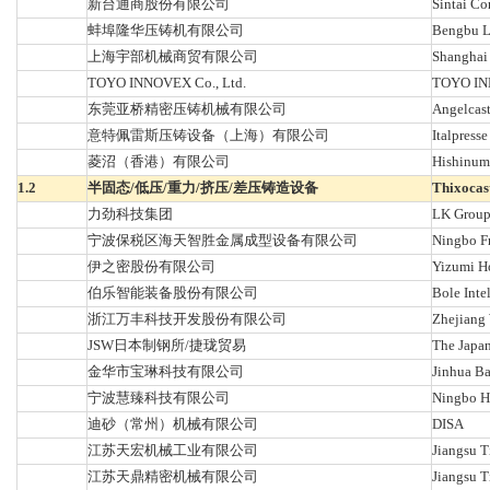
新台通商股份有限公司
Sintai Co
蚌埠隆华压铸机有限公司
Bengbu L
上海宇部机械商贸有限公司
Shanghai
TOYO INNOVEX Co., Ltd.
TOYO INN
东莞亚桥精密压铸机械有限公司
Angelcast
意特佩雷斯压铸设备（上海）有限公司
Italpresse
菱沼（香港）有限公司
Hishinum
1.2
半固态/低压/重力/挤压/差压铸造设备
Thixocas
力劲科技集团
LK Grou
宁波保税区海天智胜金属成型设备有限公司
Ningbo Fr
伊之密股份有限公司
Yizumi Ho
伯乐智能装备股份有限公司
Bole Inte
浙江万丰科技开发股份有限公司
Zhejiang
JSW日本制钢所/捷珑贸易
The Japan
金华市宝琳科技有限公司
Jinhua Ba
宁波慧臻科技有限公司
Ningbo H
迪砂（常州）机械有限公司
DISA
江苏天宏机械工业有限公司
Jiangsu T
江苏天鼎精密机械有限公司
Jiangsu T