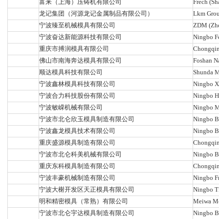
富来（上海）压铸机有限公司
Frech (Sh
龙记集团（河源龙记金属制品有限公司）
Lkm Group
宁波臻至机械模具有限公司
ZDM (Zhe
宁波奋达新能源科技有限公司
Ningbo F
重庆市搏润模具有限公司
Chongqin
佛山市南海奔达模具有限公司
Foshan N
顺达模具科技有限公司
Shunda M
宁波鑫林模具科技有限公司
Ningbo X
宁波合力科技股份有限公司
Ningbo He
宁波敏嵘机械有限公司
Ningbo M
宁波市北仑欣玉模具制造有限公司
Ningbo B
宁波鑫龙模具技术有限公司
Ningbo B
重庆盛源模具制造有限公司
Chongqin
宁波市北仑科美机械有限公司
Ningbo B
重庆东科模具制造有限公司
Chongqin
宁波丰豪机械制造有限公司
Ningbo F
宁波大榭开发区天正模具有限公司
Ningbo T
明和精密模具（常熟）有限公司
Meiwa Mo
宁波市北仑宇达模具制造有限公司
Ningbo B