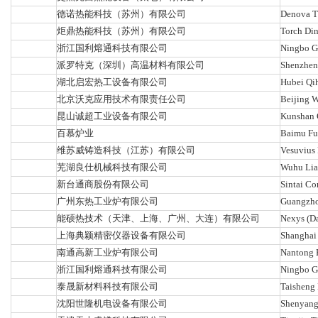
德诺热能科技（苏州）有限公司
Denova T
炬鼎热能科技（苏州）有限公司
Torch Din
浙江国利熔通科技有限公司
Ningbo G
派罗特克（深圳）高温材料有限公司
Shenzhen 
湖北启宏热工设备有限公司
Hubei Qi
北京沃克应用技术有限责任公司
Beijing W
昆山诚超工业设备有限公司
Kunshan C
百慕炉业
Baimu Fu
维苏威铸造科技（江苏）有限公司
Vesuvius 
芜湖良仕机械科技有限公司
Wuhu Lia
新台通商股份有限公司
Sintai Co
广州东热工业炉有限公司
Guangzhou
能硕热技术（天津、上海、广州、大连）有限公司
Nexys (Da
上海典颖精密仪器设备有限公司
Shanghai 
南通高新工业炉有限公司
Nantong H
浙江国利熔通科技有限公司
Ningbo G
泰晟新材料科技有限公司
Taisheng 
沈阳世隆机电设备有限公司
Shenyang 