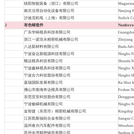
镁阳智能装备（浙江）有限公司
Magnesium
南京法塔自动化设备有限公司
Nanjing F
沙迪克机电（上海）有限公司
Sodick Co
2
有色铸造件
Nonferro
广东华铸模具科技有限公司
Guangdon
浙江一诺浩永精密机械有限公司
Zhejiang 
八达新材料有限公司
Bada Adva
宁波奋达新能源科技有限公司
Ningbo F
顺达模具科技有限公司
Shunda M
宁波鑫林模具科技有限公司
Ningbo X
宁波合力科技股份有限公司
Ningbo He
嘉瑞国际发展有限公司
Ka Shui I
佛山市南海奔达模具有限公司
Foshan N
东莞宜安科技股份有限公司
Dongguan
宁波敏嵘机械有限公司
Ningbo M
金智捷（东莞市）精密机械有限公司
Kingship 
江苏凯斯福轻合金有限公司
Jiangsu C
温州春兴汽车配件有限公司
Wenzhou C
苏州金澄精密铸造有限公司
Suzhou Ji