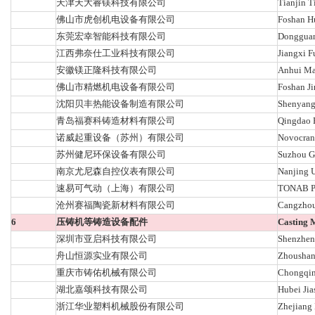
天津天大睿镁科技有限公司
Tianjin T
佛山市虎创机电设备有限公司
Foshan H
东莞宏幸智能科技有限公司
Dongguan 
江西弗奈仕工业科技有限公司
Jiangxi F
安徽镁正隆科技有限公司
Anhui Ma
佛山市精燃机电设备有限公司
Foshan Ji
沈阳贝丰热能设备制造有限公司
Shenyang
青岛福赛科铸造材料有限公司
Qingdao F
诺威起重设备（苏州）有限公司
Novocrane
苏州健尼环保设备有限公司
Suzhou G
南京尤尼森自控仪表有限公司
Nanjing U
速易可气动（上海）有限公司
TONAB P
沧州赛福陶瓷新材料有限公司
Cangzhou 
6
压铸机等铸造设备配件
Casting 
深圳市亚启科技有限公司
Shenzhen 
舟山恒源实业有限公司
Zhoushan 
重庆市铸佑机械有限公司
Chongqin
湖北嘉颂科技有限公司
Hubei Jia
浙江华业塑料机械股份有限公司
Zhejiang