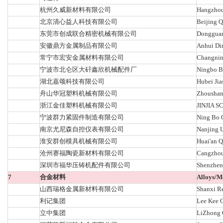
杭州久威新材料有限公司
Hangzhou 
北京清心益人科技有限公司
Beijing Q
东莞市创成联合精密机械有限公司
Dongguan
安徽鼎方金属制品有限公司
Anhui Din
常宁市宏安金属材料有限公司
Changning
宁波市北仑区大矸鑫欣机械配件厂
Ningbo Be
湖北嘉颂科技有限公司
Hubei Jia
舟山华冠塑料机械有限公司
Zhoushan 
浙江金佳塑料机械有限公司
JINJIA 
宁波群力紧固件制造有限公司
Ning Bo Q
南京尤尼森自控仪表有限公司
Nanjing U
淮安群创模具机械有限公司
Huai'an 
沧州赛福陶瓷新材料有限公司
Cangzhou 
深圳市福华压铸机配件有限公司
Shenzhen 
7
合金材料
Alloys/M
山西瑞格金属新材料有限公司
Shanxi Re
利记集团
Lee Kee 
立中集团
LiZhong 