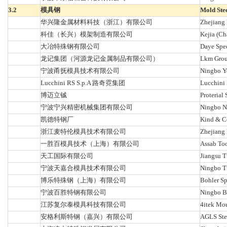
3.2
模具钢
Mold Ste
华兴隆金属材料科技（浙江）有限公司
Zhejiang
科佳（长兴）模架制造有限公司
Kejia (Ch
大冶特殊钢有限公司
Daye Spec
龙记集团（河源龙记金属制品有限公司）
Lkm Group
宁波甬抚模具技术有限公司
Ningbo Y
Lucchini RS S.p.A 路奇霓集团
Lucchini 
博迈立铖
Proterial 
宁波宁兴精密机械集团有限公司
Ningbo Ni
凯德特钢厂
Kind & C
浙江麦特伦模具技术有限公司
Zhejiang 
一胜百模具技术（上海）有限公司
Assab Too
天工国际有限公司
Jiangsu T
宁波天嘉合模具技术有限公司
Ningbo Ti
博乐特殊钢（上海）有限公司
Bohler Sp
宁波百胜特钢有限公司
Ningbo Ba
江苏复尔泰模具科技有限公司
4itek Mou
安格利斯特钢（嘉兴）有限公司
AGLS Stee