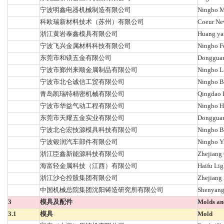
宁波明鑫电器机械制造有限公司
Ningbo Mi
科欧瑞新材料技术（苏州）有限公司
Coeur New
浙江黄岩泰鑫模具有限公司
Huang yan
宁波飞兴金属材料科技有限公司
Ningbo Fe
东莞市和镁五金有限公司
Dongguan
宁波市鄞州来顺金属制品有限公司
Ningbo La
宁波市北仑诚信工贸有限公司
Ningbo Be
青岛凯瑞特精密机械有限公司
Qingdao K
宁波市华益气动工程有限公司
Ningbo Hu
东莞市天耀五金实业有限公司
Dongguan 
宁波北仑宏技源模具科技有限公司
Ningbo B
宁波银润汽车部件有限公司
Ningbo Yi
浙江臣鑫新能源科技有限公司
Zhejiang
海富轻金属科技（江西）有限公司
Haifu Lig
浙江沙仑控股集团有限公司
Zhejiang 
中国机械总院集团沈阳铸造研究所有限公司
Shenyang 
3
模具及配件
Molds an
3.1
模具
Mold