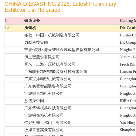
CHINA DIECASTING 2026: Latest Preliminary
Exhibitor List Released
1
铸造设备
Casting 
1.1
压铸机
Die Cast
布勒（中国）机械制造有限公司
Bühler C
力劲科技集团
LK Grou
宁波保税区海天智胜金属成型设备有限公司
Ningbo Fr
伊之密股份有限公司
Yizumi Ho
富来（上海）压铸机有限公司
Frech (Sh
广东联升精密智能装备科技有限公司
Lanson Pr
广东宝洋精密机械有限公司
Guangdon
广东实密智能装备有限公司
Guangdong
宁波铝台精机有限公司
Ningbo Zi
意德拉中国
IDRA Chi
广东华铸模具科技有限公司
Guangdon
宁波铝布精机有限公司
Ningbo AL
仁兴机械（佛山）有限公司
Yan Hing 
上海常崟实业有限公司
Shanghai 