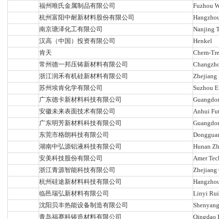
福州唯氏金属制品有限公司
Fuzhou We
杭州富阳中耐新材料股份有限公司
Hangzhou
南京瑭泽化工有限公司
Nanjing T
汉高（中国）投资有限公司
Henkel
肯天
Chem-Tre
常州德一邦压铸新材料有限公司
Changzho
浙江润禾有机硅新材料有限公司
Zhejiang 
苏州埃肯化学有限公司
Suzhou E
广东德卡新材料科技有限公司
Guangdon
安徽未来表面技术有限公司
Anhui Fut
广东明芳新材料科技有限公司
Guangdon
东莞市格朗科技有限公司
Dongguan
湖南中弘源铝液科技有限公司
Hunan Zh
安美科技股份有限公司
Amer Tech
浙江青源智能科技有限公司
Zhejiang 
杭州硅途新材料科技有限公司
Hangzhou
临邑瑞弘新材料有限公司
Linyi Rui
沈阳贝丰热能设备制造有限公司
Shenyang
青岛福赛科铸造材料有限公司
Qingdao F