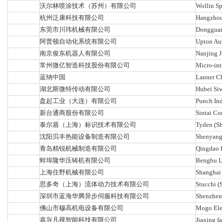
沃尔林喷涂技术（苏州）有限公司
Wollin Sp
杭州泛康科技有限公司
Hangzhou 
东莞市川玮机械有限公司
Dongguan
阿普顿自动化系统有限公司
Upton Aut
南京俊东机器人有限公司
Nanjing 
常州微亿智造科技股份有限公司
Micro-int
蓝纳中国
Lanner C
湖北斯微特传动有限公司
Hubei Siw
盘起工业（大连）有限公司
Punch Ind
新台通商股份有限公司
Sintai Co
泰尔盾（上海）标识技术有限公司
Tyden (S
沈阳贝丰热能设备制造有限公司
Shenyang
青岛精锐机械制造有限公司
Qingdao E
蚌埠隆华压铸机有限公司
Bengbu L
上海住野机械有限公司
Shanghai
思多奇（上海）流体动力技术有限公司
Stucchi (
深圳市蓝海华腾异步伺服科技有限公司
Shenzhen
佛山市穆高机电设备有限公司
Mogo Elec
嘉兴凡视智能科技有限公司
Jiaxing f