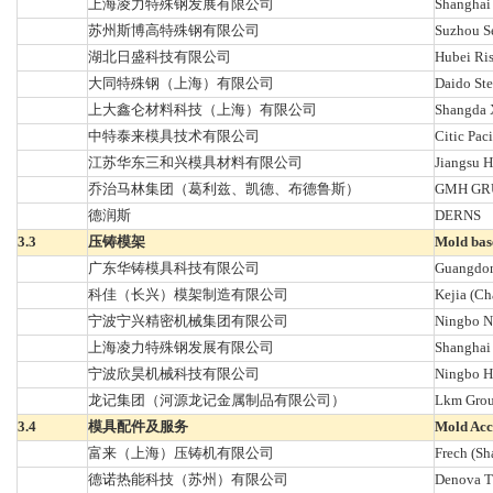
上海凌力特殊钢发展有限公司
Shanghai 
苏州斯博高特殊钢有限公司
Suzhou Se
湖北日盛科技有限公司
Hubei Ris
大同特殊钢（上海）有限公司
Daido Ste
上大鑫仑材料科技（上海）有限公司
Shangda X
中特泰来模具技术有限公司
Citic Pac
江苏华东三和兴模具材料有限公司
Jiangsu H
乔治马林集团（葛利兹、凯德、布德鲁斯）
GMH GRUP
德润斯
DERNS
3.3
压铸模架
Mold bas
广东华铸模具科技有限公司
Guangdon
科佳（长兴）模架制造有限公司
Kejia (Ch
宁波宁兴精密机械集团有限公司
Ningbo Ni
上海凌力特殊钢发展有限公司
Shanghai 
宁波欣昊机械科技有限公司
Ningbo H
龙记集团（河源龙记金属制品有限公司）
Lkm Group
3.4
模具配件及服务
Mold Acc
富来（上海）压铸机有限公司
Frech (Sh
德诺热能科技（苏州）有限公司
Denova T