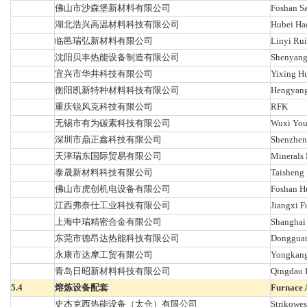
佛山市沙森堡新材料有限公司
Foshan Sa
湖北浩兴高温材料科技有限公司
Hubei Ha
临邑瑞弘新材料有限公司
Linyi Rui
沈阳贝丰热能设备制造有限公司
Shenyang
宜兴市华井科技有限公司
Yixing Hu
衡阳凯新特种材料科技有限公司
Hengyang 
重庆锐风克科技有限公司
RFK
无锡市有为碳素科技有限公司
Wuxi You
深圳市鼎正鑫科技有限公司
Shenzhen 
天津瑞东国际贸易有限公司
Minerals 
泰晟新材料科技有限公司
Taisheng 
佛山市虎创机电设备有限公司
Foshan H
江西弗奈仕工业科技有限公司
Jiangxi F
上海中瑞精密合金有限公司
Shanghai 
东莞市德昂达热能科技有限公司
Dongguan
永康市达摩工贸有限公司
Yongkang
青岛日昭新材料科技有限公司
Qingdao 
5.4
熔炼设备配套
Furnace 
史杰克西热能设备（太仓）有限公司
Strikowes