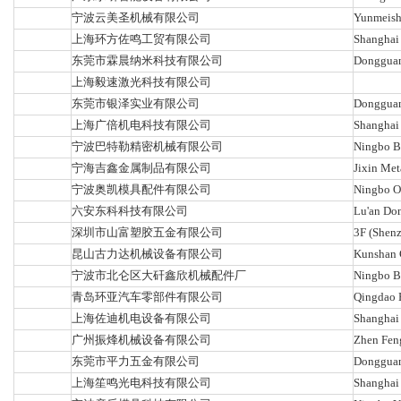
宁波云美圣机械有限公司
Yunmeish
上海环方佐鸣工贸有限公司
Shanghai 
东莞市霖晨纳米科技有限公司
Dongguan
上海毅速激光科技有限公司
东莞市银泽实业有限公司
Dongguan 
上海广倍机电科技有限公司
Shanghai 
宁波巴特勒精密机械有限公司
Ningbo Bu
宁海吉鑫金属制品有限公司
Jixin Met
宁波奥凯模具配件有限公司
Ningbo O
六安东科科技有限公司
Lu'an Don
深圳市山富塑胶五金有限公司
3F (Shenz
昆山古力达机械设备有限公司
Kunshan 
宁波市北仑区大矸鑫欣机械配件厂
Ningbo Be
青岛环亚汽车零部件有限公司
Qingdao H
上海佐迪机电设备有限公司
Shanghai
广州振烽机械设备有限公司
Zhen Fen
东莞市平力五金有限公司
Dongguan 
上海笙鸣光电科技有限公司
Shanghai