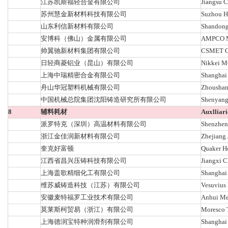
江苏凯斯福轻合金有限公司
Jiangsu C
苏州慧金新材料科技有限公司
Suzhou Hu
山东利信新材料有限公司
Shandong 
安博科（佛山）金属有限公司
AMPCO ME
帅翼驰新材料集团有限公司
CSMET Gr
日轻商菱铝业（昆山）有限公司
Nikkei M
上海中瑞精密合金有限公司
Shanghai 
舟山华冠塑料机械有限公司
Zhoushan 
中国机械总院集团沈阳铸造研究所有限公司
Shenyang 
8
辅料耗材
Auxlliari
派罗特克（深圳）高温材料有限公司
Shenzhen 
浙江金佳润新材料有限公司
Zhejiang 
奎克好富顿
Quaker H
江西省昌兴压铸科技有限公司
Jiangxi C
上海盖歌精细化工有限公司
Shanghai 
维苏威铸造科技（江苏）有限公司
Vesuvius 
安徽麦特福罗工业技术有限公司
Anhui Met
莫莱斯柯贸易（浙江）有限公司
Moresco T
上海德润宝特种润滑剂有限公司
Shanghai 