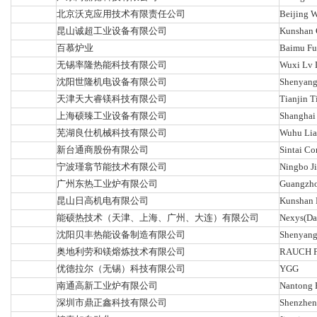
北京沃克应用技术有限责任公司
Beijing W
昆山诚超工业设备有限公司
Kunshan C
百慕炉业
Baimu Fu
无锡率隆热能科技有限公司
Wuxi Lv 
沈阳世隆机电设备有限公司
Shenyang 
天津天大睿镁科技有限公司
Tianjin T
上海硕臻工业设备有限公司
Shanghai 
芜湖良仕机械科技有限公司
Wuhu Lia
新台通商股份有限公司
Sintai Co
宁波瑾翕节能技术有限公司
Ningbo J
广州东热工业炉有限公司
Guangzhou
昆山日高机电有限公司
Kunshan K
能硕热技术（天津、上海、广州、大连）有限公司
Nexys(Dal
沈阳贝丰热能设备制造有限公司
Shenyang
奥地利劳和镁熔炼技术有限公司
RAUCH F
优德拉尔（无锡）科技有限公司
YGG
南通高新工业炉有限公司
Nantong H
深圳市鼎正鑫科技有限公司
Shenzhen 