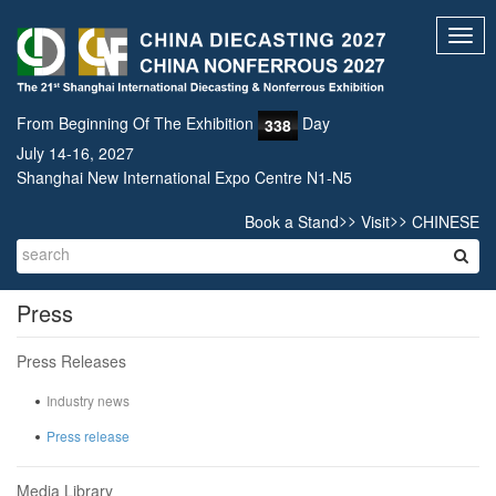
Toggl
navig
From Beginning Of The Exhibition
Day
338
July 14-16, 2027
Shanghai New International Expo Centre N1-N5
>>
>>
Book a Stand
Visit
CHINESE
Press
Press Releases
Industry news
Press release
Media Library