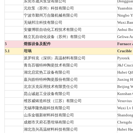
东莞市晟兴泵业有限公司
Dongguan 
元欣泵（苏州）科技有限公司
Yuanshin
宁波市鄞州万合隆机械有限公司
Ningbo Y
无锡邦注科技有限公司
Wuxi.Bang
安徽博联自动化工程技术有限公司
Anhui Bol
格立瓦自动化设备（苏州）有限公司
Geliwa Au
5
熔炼设备及配件
Furnace 
5.1
坩埚
Crucible
派罗特克（深圳）高温材料有限公司
Pyrotek
青岛百顿特种陶瓷技术有限公司
J&J Cruci
湖北启宏热工设备有限公司
Hubei Qi
嘉兴皓特特种陶瓷股份有限公司
Jiaxing H
北京沃克应用技术有限责任公司
Beijing W
昆山诚超工业设备有限公司
Kunshan C
维苏威铸造科技（江苏）有限公司
Vesuvius 
无锡率隆热能科技有限公司
Wuxi Lv 
山东金顿新材料科技有限公司
Shandong
成都市天府石墨坩埚有限公司
Chengdu T
湖北浩兴高温材料科技有限公司
Hubei Ha