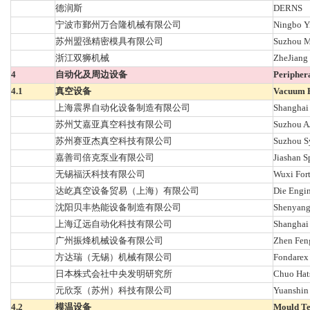
德润斯
DERNS
宁波市鄞州万合隆机械有限公司
Ningbo Y
苏州盟强精密模具有限公司
Suzhou M
浙江双狮机械
ZheJiang
4
自动化及周边设备
Peripher
4.1
真空设备
Vacuum 
上海震界自动化设备制造有限公司
Shanghai
苏州艾嘉亚真空科技有限公司
Suzhou A
苏州赛亚杰真空科技有限公司
Suzhou S
嘉善司倍克泵业有限公司
Jiashan S
无锡福沃科技有限公司
Wuxi Fort
达屹真空设备贸易（上海）有限公司
Die Engin
沈阳贝丰热能设备制造有限公司
Shenyang
上海辽远自动化科技有限公司
Shanghai
广州振烽机械设备有限公司
Zhen Fen
方达瑞（无锡）机械有限公司
Fondarex
日本株式会社中央发明研究所
Chuo Hats
元欣泵（苏州）科技有限公司
Yuanshin
4.2
模温设备
Mould T