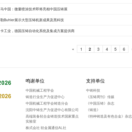
博马中国：微量喷涂技术即将亮相中国压铸展
勒Buhler展示大型压铸机新成果及黑科技
库卡工业，德国压铸自动化系统及集成方案提供商
«
1
2
3
4
5
6
鸣谢单位
支持单位
中国机械工程学会
中铸科技
铸造行业生产力促进中心
《压铸周刊》传媒
中国机械工程学会铸造分会
《中国压铸》杂志
沈阳中铸生产力促进中心有限公司
《铸造》
高端装备轻合金铸造技术国家重点
《特种铸造及有色合金》杂
实验室
株式会社 轻金属通信AL社