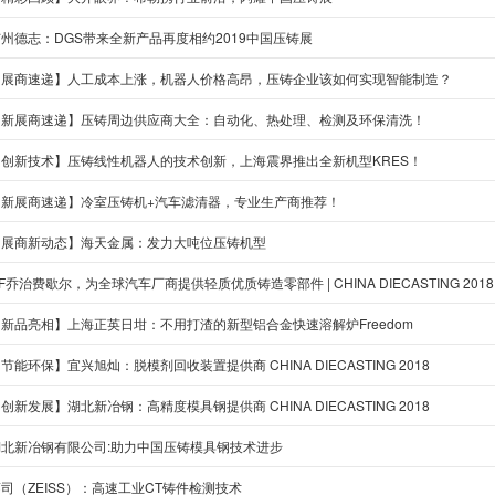
州德志：DGS带来全新产品再度相约2019中国压铸展
【展商速递】人工成本上涨，机器人价格高昂，压铸企业该如何实现智能制造？
【新展商速递】压铸周边供应商大全：自动化、热处理、检测及环保清洗！
【创新技术】压铸线性机器人的技术创新，上海震界推出全新机型KRES！
【新展商速递】冷室压铸机+汽车滤清器，专业生产商推荐！
【展商新动态】海天金属：发力大吨位压铸机型
F乔治费歇尔，为全球汽车厂商提供轻质优质铸造零部件 | CHINA DIECASTING 201
新品亮相】上海正英日坩：不用打渣的新型铝合金快速溶解炉Freedom
节能环保】宜兴旭灿：脱模剂回收装置提供商 CHINA DIECASTING 2018
创新发展】湖北新冶钢：高精度模具钢提供商 CHINA DIECASTING 2018
湖北新冶钢有限公司:助力中国压铸模具钢技术进步
司（ZEISS）：高速工业CT铸件检测技术