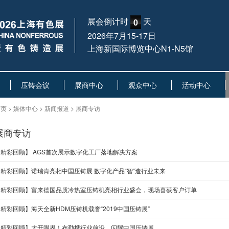
展会倒计时
天
0
2026年7月15-17日
上海新国际博览中心N1-N5馆
压铸会议
展商中心
观众中心
活动中心
页 > 媒体中心 > 新闻报道 > 展商专访
展商专访
【精彩回顾】 AGS首次展示数字化工厂落地解决方案
【精彩回顾】诺瑞肯亮相中国压铸展 数字化产品“智”造行业未来
【精彩回顾】富来德国品质冷热室压铸机亮相行业盛会，现场喜获客户订单
精彩回顾】海天全新HDM压铸机载誉“2019中国压铸展”
【精彩回顾】大开眼界！布勒携行业前沿，闪耀中国压铸展