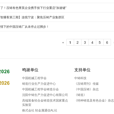
定了！压铸有色菁英企业携手按下行业重启“加速键”
【智播客第三期】连线宁波：聚焦压铸产业集群区
疫情下的中国压铸厂从未停止过脚步！
«
1
2
3
4
5
6
鸣谢单位
支持单位
中国机械工程学会
中铸科技
铸造行业生产力促进中心
《压铸周刊》传媒
中国机械工程学会铸造分会
《中国压铸》杂志
沈阳中铸生产力促进中心有限公司
《铸造》
高端装备轻合金铸造技术国家重点
《特种铸造及有色合金》杂
实验室
株式会社 轻金属通信AL社