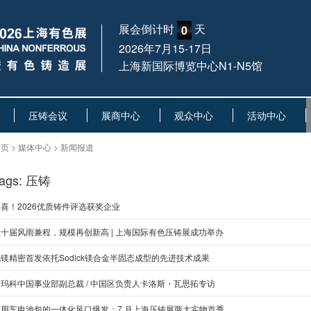
展会倒计时
天
0
2026年7月15-17日
上海新国际博览中心N1-N5馆
压铸会议
展商中心
观众中心
活动中心
页 > 媒体中心 > 新闻报道
ags: 压铸
喜！2026优质铸件评选获奖企业
二十届风雨兼程，规模再创新高 | 上海国际有色压铸展成功举办
镁精密首发依托Sodick镁合金半固态成型的先进技术成果
诺玛科中国事业部副总裁 / 中国区负责人卡洛斯・瓦思拓专访
商用车电池包的一体化风口爆发：7 月上海压铸展两大实物首秀