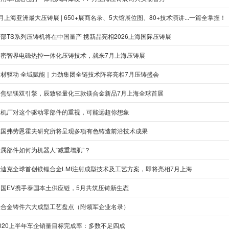
月上海亚洲最大压铸展 | 650+展商名录、5大馆展位图、80+技术演讲...一篇全掌握！
部TS系列压铸机将在中国量产 携新品亮相2026上海国际压铸展
解密智界电磁热控一体化压铸技术，就来7月上海压铸展
多材驱动 全域赋能｜力劲集团全链技术阵容亮相7月压铸盛会
聚焦铝镁双引擎，辰致轻量化三款镁合金新品7月上海全球首展
主机厂对这个驱动零部件的重视，可能远超你想象
德国弗劳恩霍夫研究所将呈现多项有色铸造前沿技术成果
金属部件如何为机器人“减重增肌”？
沙迪克全球首创镁锂合金LMI注射成型技术及工艺方案，即将亮相7月上海
中国EV携手泰国本土供应链，5月共筑压铸新生态
镁合金铸件六大成型工艺盘点（附领军企业名录）
2020上半年车企销量目标完成率：多数不足四成