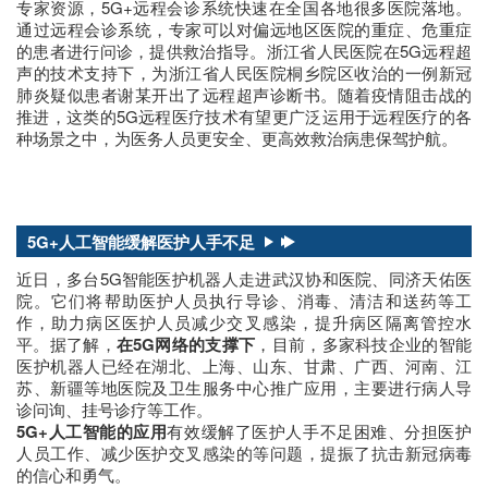
专家资源，5G+远程会诊系统快速在全国各地很多医院落地。
通过远程会诊系统，专家可以对偏远地区医院的重症、危重症
的患者进行问诊，提供救治指导。浙江省人民医院在5G远程超
声的技术支持下，为浙江省人民医院桐乡院区收治的一例新冠
肺炎疑似患者谢某开出了远程超声诊断书。随着疫情阻击战的
推进，这类的5G远程医疗技术有望更广泛运用于远程医疗的各
种场景之中，为医务人员更安全、更高效救治病患保驾护航。
5G+人工智能缓解医护人手不足
近日，多台5G智能医护机器人走进武汉协和医院、同济天佑医
院。它们将帮助医护人员执行导诊、消毒、清洁和送药等工
作，助力病区医护人员减少交叉感染，提升病区隔离管控水
平。据了解，
在5G网络的支撑下
，目前，多家科技企业的智能
医护机器人已经在湖北、上海、山东、甘肃、广西、河南、江
苏、新疆等地医院及卫生服务中心推广应用，主要进行病人导
诊问询、挂号诊疗等工作。
5G+人工智能的应用
有效缓解了医护人手不足困难、分担医护
人员工作、减少医护交叉感染的等问题，提振了抗击新冠病毒
的信心和勇气。