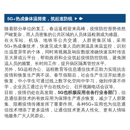
5G+热成像体温筛查，筑起道防线
随着部分单位的复工，春运返程迎来高峰，疫情防控形势依然
严峻复杂，而人员密集的公共区域的人员体温检测成为难题。
在火车站、机场、地铁等公共交通、人群密集区域，采用
5G+热成像技术，快速完成大量人员的测温及体温监控，识别
出温度异常的个体，同时将视频及响应数据准确快速实时传送
至大屏或云平台，帮助政府和企业筑起疫情防控防线，避免测
温人员的频繁、长时间工作，提升病区隔离管控水平。
另外，5G远程办公、远程教育等信息通信技术正助力实现抗击
疫情和恢复生产两不误。春节假期后，社会生产生活开始逐步
恢复，中小学生可通过线上数字化空间中学习，做到停课不停
学，企业员工通过云平台在线办公、召开视频电话会议等。
目前，疫情仍处在高发期，
5G也积极应用在各行业各部门
，信
息通信新技术的有效应用为保障生产逐步恢复，减少了人群聚
集、阻断疫情传播发挥了重要作用。各种5G+应用也为信息通
信技术增添了更多温情，让通信技术更具人性化、更有人情味
地服务广大人民群众。