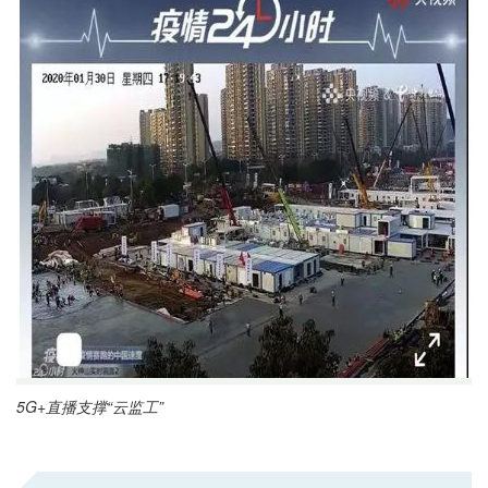
5G+直播支撑“云监工”