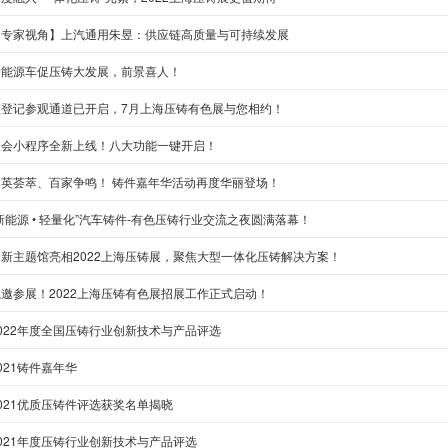
【专家视角】上汽通用朱昱：供应链高质量与可持续发展
新能源车促压铸大发展，前景喜人！
预登记参观通道已开启，7月上海压铸有色展与您相约！
展会小程序全新上线！八大功能一键开启！
群英荟萃、百家争鸣！ 铸件嘉年华活动再度华丽登场！
新能源 • 轻量化”汽车铸件-有色压铸行业交流之夜圆满落幕！
全新主题馆亮相2022上海压铸展，聚焦大型一体化压铸解决方案！
诚邀参展！2022上海压铸有色展招展工作正式启动！
2022年度全国压铸行业创新技术与产品评选
021铸件嘉年华
021优质压铸件评选获奖名单揭晓
021年度压铸行业创新技术与产品评选