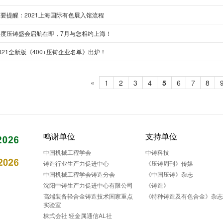
要提醒：2021上海国际有色展入馆流程
年度压铸盛会启航在即，7月与您相约上海！
021全新版《400+压铸企业名单》出炉！
«
1
2
3
4
5
6
7
8
鸣谢单位
支持单位
中国机械工程学会
中铸科技
铸造行业生产力促进中心
《压铸周刊》传媒
中国机械工程学会铸造分会
《中国压铸》杂志
沈阳中铸生产力促进中心有限公司
《铸造》
高端装备轻合金铸造技术国家重点
《特种铸造及有色合金》杂
实验室
株式会社 轻金属通信AL社