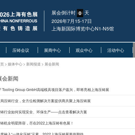
展会倒计时
天
0
2026年7月15-17日
上海新国际博览中心N1-N5馆
压铸会议
展商中心
观众中心
活动中心
页 > 媒体中心 > 新闻报道 > 展会新闻
展会新闻
F Tooling Group GmbH高端模具项目落户嘉兴，即将亮相上海压铸展
布局压铸行业，全方位检测解决方案提供商共聚上海压铸展
压铸行业如何实现安全、环保生产——点击查看解决方案
压铸机全明星阵容，尽在2022上海压铸有色展！
度融入“一体化压铸”元素，2022上海压铸展更值期待