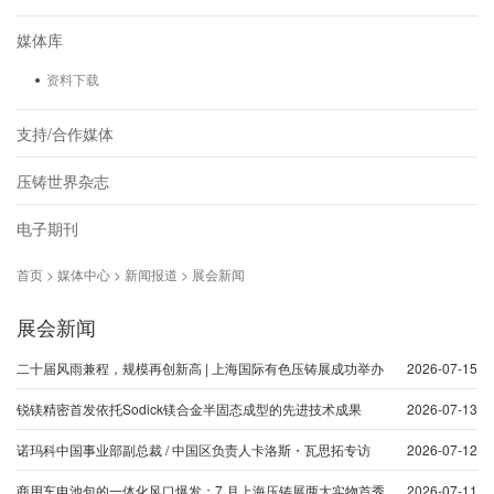
媒体库
资料下载
支持/合作媒体
压铸世界杂志
电子期刊
首页 > 媒体中心 > 新闻报道 > 展会新闻
展会新闻
二十届风雨兼程，规模再创新高 | 上海国际有色压铸展成功举办
2026-07-15
锐镁精密首发依托Sodick镁合金半固态成型的先进技术成果
2026-07-13
诺玛科中国事业部副总裁 / 中国区负责人卡洛斯・瓦思拓专访
2026-07-12
商用车电池包的一体化风口爆发：7 月上海压铸展两大实物首秀
2026-07-11