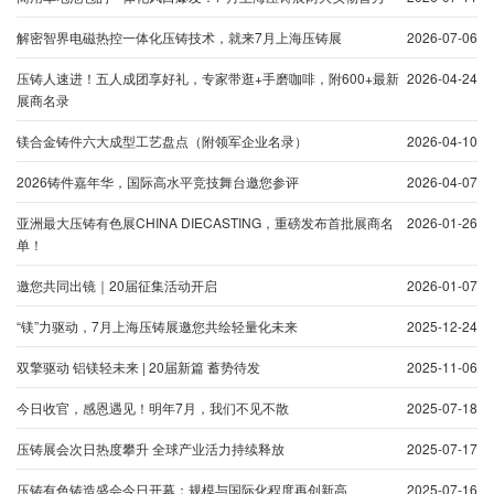
解密智界电磁热控一体化压铸技术，就来7月上海压铸展
2026-07-06
压铸人速进！五人成团享好礼，专家带逛+手磨咖啡，附600+最新
2026-04-24
展商名录
镁合金铸件六大成型工艺盘点（附领军企业名录）
2026-04-10
2026铸件嘉年华，国际高水平竞技舞台邀您参评
2026-04-07
亚洲最大压铸有色展CHINA DIECASTING，重磅发布首批展商名
2026-01-26
单！
邀您共同出镜｜20届征集活动开启
2026-01-07
“镁”力驱动，7月上海压铸展邀您共绘轻量化未来
2025-12-24
双擎驱动 铝镁轻未来 | 20届新篇 蓄势待发
2025-11-06
今日收官，感恩遇见！明年7月，我们不见不散
2025-07-18
压铸展会次日热度攀升 全球产业活力持续释放
2025-07-17
压铸有色铸造盛会今日开幕：规模与国际化程度再创新高
2025-07-16