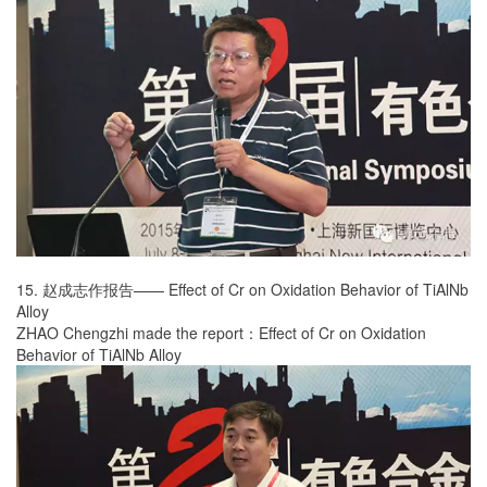
15. 赵成志作报告—— Effect of Cr on Oxidation Behavior of TiAlNb
Alloy
ZHAO Chengzhi made the report：Effect of Cr on Oxidation
Behavior of TiAlNb Alloy