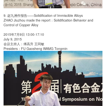
9. 赵九洲作报告——Solidification of Immiscible Alloys
ZHAO Jiuzhou made the report：Solidification Behavior and
Control of Copper Alloy
2015年7月9日 13:00-17:10
July 9, 2015
会议主持人：傅高升 王同敏
Presiders：FU Gaosheng WAMG Tongmin