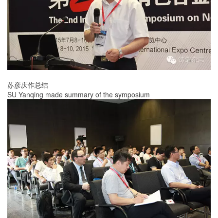
苏彦庆作总结
SU Yanqing made summary of the symposium