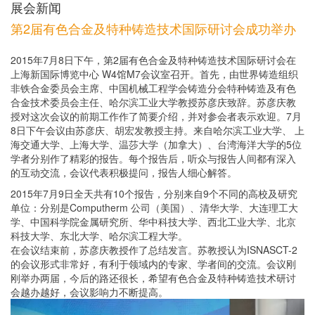
展会新闻
第2届有色合金及特种铸造技术国际研讨会成功举办
2015年7月8日下午，第2届有色合金及特种铸造技术国际研讨会在
上海新国际博览中心 W4馆M7会议室召开。首先，由世界铸造组织
非铁合金委员会主席、中国机械工程学会铸造分会特种铸造及有色
合金技术委员会主任、哈尔滨工业大学教授苏彦庆致辞。苏彦庆教
授对这次会议的前期工作作了简要介绍，并对参会者表示欢迎。7月
8日下午会议由苏彦庆、胡宏发教授主持。来自哈尔滨工业大学、 上
海交通大学、上海大学、温莎大学（加拿大）、台湾海洋大学的5位
学者分别作了精彩的报告。每个报告后，听众与报告人间都有深入
的互动交流，会议代表积极提问，报告人细心解答。
2015年7月9日全天共有10个报告，分别来自9个不同的高校及研究
单位：分别是Computherm 公司（美国）、清华大学、大连理工大
学、中国科学院金属研究所、华中科技大学、西北工业大学、北京
科技大学、东北大学、哈尔滨工程大学。
在会议结束前，苏彦庆教授作了总结发言。苏教授认为ISNASCT-2
的会议形式非常好，有利于领域内的专家、学者间的交流。会议刚
刚举办两届，今后的路还很长，希望有色合金及特种铸造技术研讨
会越办越好，会议影响力不断提高。