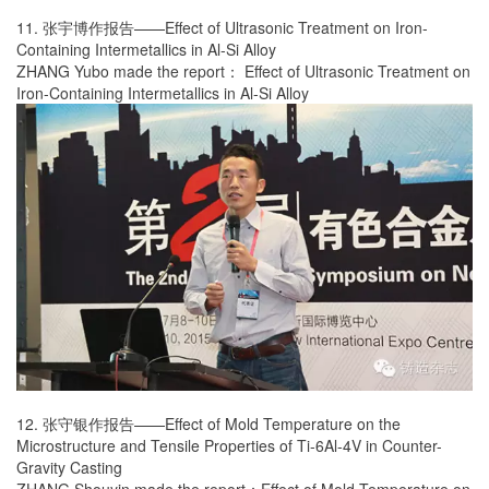
11. 张宇博作报告——Effect of Ultrasonic Treatment on Iron-
Containing Intermetallics in Al-Si Alloy
ZHANG Yubo made the report： Effect of Ultrasonic Treatment on
Iron-Containing Intermetallics in Al-Si Alloy
12. 张守银作报告——Effect of Mold Temperature on the
Microstructure and Tensile Properties of Ti-6Al-4V in Counter-
Gravity Casting