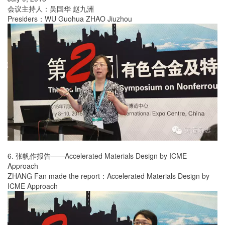
会议主持人：吴国华 赵九洲
Presiders：WU Guohua ZHAO Jiuzhou
6. 张帆作报告——Accelerated Materials Design by ICME
Approach
ZHANG Fan made the report：Accelerated Materials Design by
ICME Approach