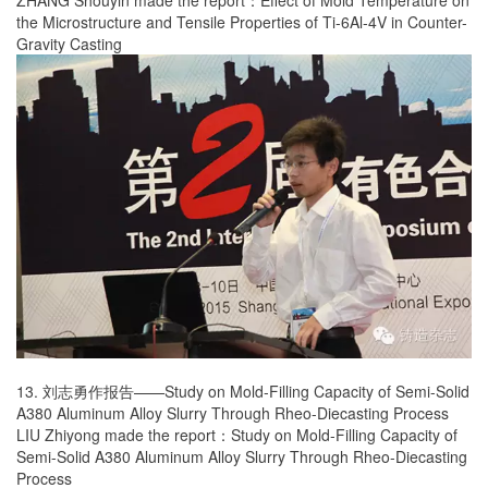
ZHANG Shouyin made the report：Effect of Mold Temperature on
the Microstructure and Tensile Properties of Ti-6Al-4V in Counter-
Gravity Casting
13. 刘志勇作报告——Study on Mold-Filling Capacity of Semi-Solid
A380 Aluminum Alloy Slurry Through Rheo-Diecasting Process
LIU Zhiyong made the report：Study on Mold-Filling Capacity of
Semi-Solid A380 Aluminum Alloy Slurry Through Rheo-Diecasting
Process