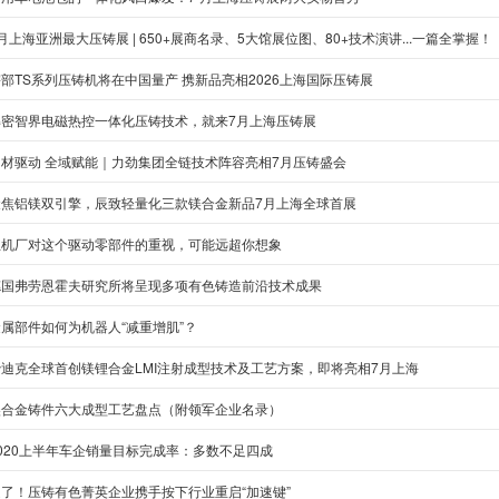
月上海亚洲最大压铸展 | 650+展商名录、5大馆展位图、80+技术演讲...一篇全掌握！
部TS系列压铸机将在中国量产 携新品亮相2026上海国际压铸展
解密智界电磁热控一体化压铸技术，就来7月上海压铸展
多材驱动 全域赋能｜力劲集团全链技术阵容亮相7月压铸盛会
聚焦铝镁双引擎，辰致轻量化三款镁合金新品7月上海全球首展
主机厂对这个驱动零部件的重视，可能远超你想象
德国弗劳恩霍夫研究所将呈现多项有色铸造前沿技术成果
金属部件如何为机器人“减重增肌”？
沙迪克全球首创镁锂合金LMI注射成型技术及工艺方案，即将亮相7月上海
镁合金铸件六大成型工艺盘点（附领军企业名录）
2020上半年车企销量目标完成率：多数不足四成
定了！压铸有色菁英企业携手按下行业重启“加速键”