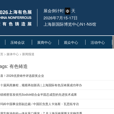
展会倒计时
天
0
2026年7月15-17日
上海新国际博览中心N1-N5馆
压铸会议
展商中心
观众中心
活动中心
页 > 媒体中心 > 新闻报道
Tags: 有色铸造
喜！2026优质铸件评选获奖企业
二十届风雨兼程，规模再创新高 | 上海国际有色压铸展成功举办
镁精密首发依托Sodick镁合金半固态成型的先进技术成果
诺玛科中国事业部副总裁 / 中国区负责人卡洛斯・瓦思拓专访
商用车电池包的一体化风口爆发：7 月上海压铸展两大实物首秀