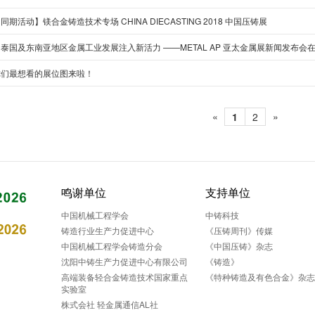
同期活动】镁合金铸造技术专场 CHINA DIECASTING 2018 中国压铸展
泰国及东南亚地区金属工业发展注入新活力 ——METAL AP 亚太金属展新闻发布会
你们最想看的展位图来啦！
«
»
1
2
鸣谢单位
支持单位
中国机械工程学会
中铸科技
铸造行业生产力促进中心
《压铸周刊》传媒
中国机械工程学会铸造分会
《中国压铸》杂志
沈阳中铸生产力促进中心有限公司
《铸造》
高端装备轻合金铸造技术国家重点
《特种铸造及有色合金》杂
实验室
株式会社 轻金属通信AL社