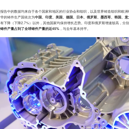
本报告中的数据均来自于各个国家和地区的行业协会和组织，以及世界铸造组织和欧洲
前十
的铸件生产国依次为
中国、印度、美国、德国、日本、俄罗斯、墨西哥、韩国、意
有下降（下降2.7%）以外，其他国家均保持增长态势。印度和俄罗斯增速较高，分别增长
的铸件产量占到了全球铸件产量的近45%
，与去年基本持平。