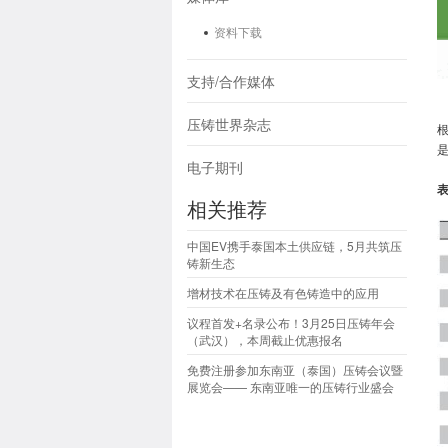
资料下载
支持/合作媒体
压铸世界杂志
根
电子期刊
表
相关推荐
中国EV携手泰国本土供应链，5月共筑压
铸新生态
增材技术在压铸及有色铸造中的应用
议程首发+名录公布！3月25日压铸年会
（武汉），本周截止优惠报名
免费注册参加东南亚（泰国）压铸会议暨
展览会—— 东南亚唯一的压铸行业盛会