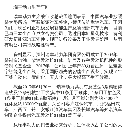
瑞丰动力生产车间
瑞丰动力主席兼行政总裁孟连周表示，中国汽车业放缓
是大势所趋，而新能源汽车将逐步替代传统燃油汽车。正因
为此，现公司正积极发展智能生产及新能源汽车方向，目前
已与日本生产商成立合资公司，透过日本轻量化技术，有利
研发新能源汽车零件，现已进行设备及工业发展阶段，从而
有助公司实行战略性转型。
资料显示，深州瑞丰动力集团有限公司成立于2003年，
是制造汽油、柴油发动机缸体、缸盖及各种发动机配件的股
份制民营企业。2017年，公司新上年产80万台缸体、缸盖数
字智能化生产线，采用国际领先的智能生产设备，实现了生
产线自动化、智能化、无人化，极大提高了生产效率。
截至2017年6月30日，瑞丰动力共拥有及营运3条精密铸
造线及13条机械加工线(其中11条用于缸体、1条用于缸盖及
1条用于其他缸体辅助部件)，设计月产能分别为约74000个
缸体及约13000个缸盖。为公司客户江铃汽车、北汽福田汽
车、江西五十铃、安徽江淮汽车集团及长城汽车等知名汽车
制造企业提供汽车发动机缸体缸盖产品。
从瑞丰动力的销售业绩来分析，缸体收入占了公司的大