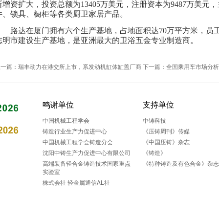
断增资扩大，投资总额为13405万美元，注册资本为9487万美
件、锁具、橱柜等各类厨卫家居产品。
路达在厦门拥有六个生产基地，占地面积达70万平方米，员工
志明市建设生产基地，是亚洲最大的卫浴五金专业制造商。
上一篇：瑞丰动力在港交所上市，系发动机缸体缸盖厂商
下一篇：全国乘用车市场分析
鸣谢单位
支持单位
中国机械工程学会
中铸科技
铸造行业生产力促进中心
《压铸周刊》传媒
中国机械工程学会铸造分会
《中国压铸》杂志
沈阳中铸生产力促进中心有限公司
《铸造》
高端装备轻合金铸造技术国家重点
《特种铸造及有色合金》杂
实验室
株式会社 轻金属通信AL社