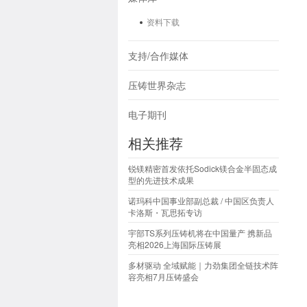
资料下载
支持/合作媒体
压铸世界杂志
电子期刊
相关推荐
锐镁精密首发依托Sodick镁合金半固态成
型的先进技术成果
诺玛科中国事业部副总裁 / 中国区负责人
卡洛斯・瓦思拓专访
宇部TS系列压铸机将在中国量产 携新品
亮相2026上海国际压铸展
多材驱动 全域赋能｜力劲集团全链技术阵
容亮相7月压铸盛会