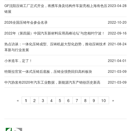
GF沈阳压铸工厂正式开业，将携车身及结构件车架亮相上海有色压
2023-04-28
铸展
2026全国压铸年会参会名录
2022-10-20
2022年（第四届）中国汽车新材料应用高峰论坛”与您相约宁波！
2022-09-16
热点访谈：一体化压铸成型、压铸机超大型化趋势，推动压铸技术
2021-08-24
革新与行业发展
小米造车，定了！
2021-04-01
特斯拉官宣一体式压铸后底板，压铸业强势回归高科板块
2021-03-09
中汽协发布2020年汽车工业数据，新能源汽车产销创历史新高
2021-03-09
«
»
1
2
3
4
5
6
7
8
9
10