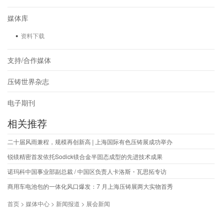
媒体库
资料下载
支持/合作媒体
压铸世界杂志
电子期刊
相关推荐
二十届风雨兼程，规模再创新高 | 上海国际有色压铸展成功举办
锐镁精密首发依托Sodick镁合金半固态成型的先进技术成果
诺玛科中国事业部副总裁 / 中国区负责人卡洛斯・瓦思拓专访
商用车电池包的一体化风口爆发：7 月上海压铸展两大实物首秀
首页 > 媒体中心 > 新闻报道 > 展会新闻