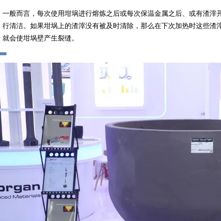
一般而言，每次使用坩埚进行熔炼之后或每次保温金属之后、或有渣滓
行清洁。如果坩埚上的渣滓没有被及时清除，那么在下次加热时这些渣
就会使坩埚壁产生裂缝。