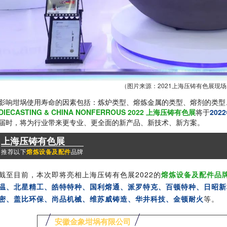
（图片来源：2021上海压铸有色展现场
影响坩埚使用寿命的因素包括：炼炉类型、熔炼金属的类型、熔剂的类型
DIECASTING & CHINA NONFERROUS 2022 上海压铸有色
展
将于
202
届时，将为行业带来更专业、更全面的新产品、新技术、新方案。
上海压铸有色展
推荐以下
熔炼设备及配件
品牌
截至目前，本次即将亮相上海压铸有色展2022的
熔炼设备及配件品
温、北星精工、皓特特种、国利熔通、派罗特克、百顿特种、日昭新
密、盖比环保、尚品机械、维苏威铸造、华井科技、金顿耐火
等。
安徽金象坩埚有限公司