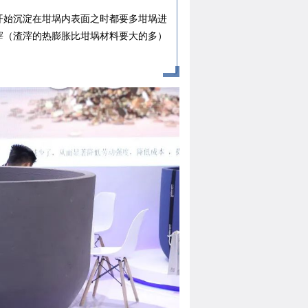
开始沉淀在坩埚内表面之时都要多坩埚进
滓（渣滓的热膨胀比坩埚材料要大的多）