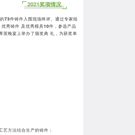
2021奖项情况
的
73
件铸件入围现场终评。通过专家组
，优秀铸件 及优秀模具
10
件，参选产品
界菁英晚宴上举办了颁奖典 礼，为获奖单
种工艺方法结合生产的铸件；