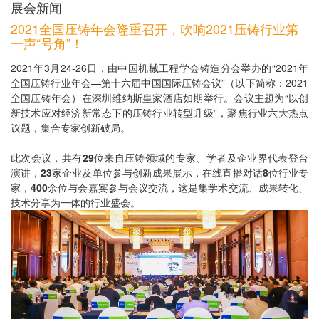
展会新闻
2021全国压铸年会隆重召开，吹响2021压铸行业第
一声“号角”！
2021年3月24-26日，由中国机械工程学会铸造分会举办的“2021年
全国压铸行业年会—第十六届中国国际压铸会议”（以下简称：2021
全国压铸年会）在深圳维纳斯皇家酒店如期举行。会议主题为“以创
新技术应对经济新常态下的压铸行业转型升级”，聚焦行业六大热点
议题，集合专家创新破局。
此次会议，共有
29
位来自压铸领域的专家、学者及企业界代表登台
演讲，
23
家企业及单位参与创新成果展示，在线直播对话
8
位行业专
家，
400
余位与会嘉宾参与会议交流，这是集学术交流、成果转化、
技术分享为一体的行业盛会。