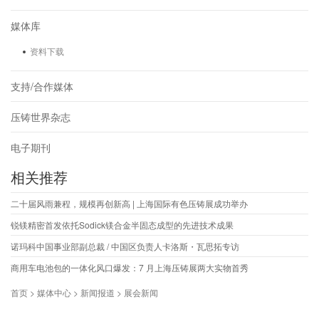
媒体库
资料下载
支持/合作媒体
压铸世界杂志
电子期刊
相关推荐
二十届风雨兼程，规模再创新高 | 上海国际有色压铸展成功举办
锐镁精密首发依托Sodick镁合金半固态成型的先进技术成果
诺玛科中国事业部副总裁 / 中国区负责人卡洛斯・瓦思拓专访
商用车电池包的一体化风口爆发：7 月上海压铸展两大实物首秀
首页 > 媒体中心 > 新闻报道 > 展会新闻