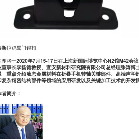
特斯拉鸥翼门锁扣
在即将于
2020年7月15-17日
在
上海新国际博览中心N2馆M42会
技董事长李扬德教授、宜安新材料研究院有限公司总经理张涛博
遇
，
重点介绍液态金属材料在折叠手机转轴关键部件、高端声学
和复杂精密结构部件等领域的应用研发以及关键加工技术的开发
作者简介：