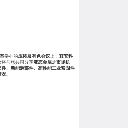
议室
举办的
压铸及有色会议
上，
宜安科
士
将与您共同分享
液态金属之市场机
部件、新能源部件、高性能工业紧固件
情况
。