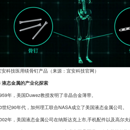
宜安科技医用镁骨钉产品（来源：宜安科技官网）
3 液态金属的产业化探索
1959年，美国Duwez教授发明了非晶合金薄带。
20世纪90年代，加州理工联合NASA成立了美国液态金属公司。
2002年，美国液态金属公司在纳斯达克上市,手机配件以及高尔