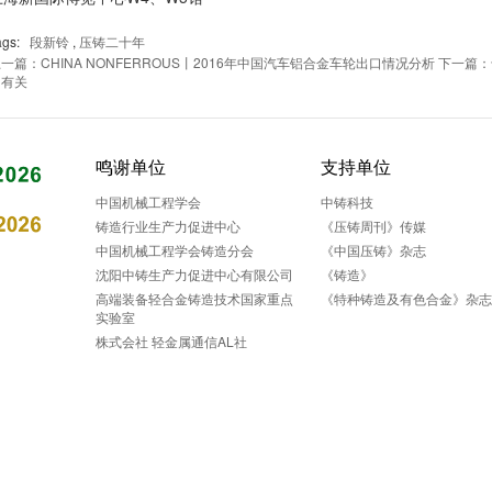
ags:
段新铃
,
压铸二十年
一篇：CHINA NONFERROUS丨2016年中国汽车铝合金车轮出口情况分析
下一篇：
当有关
鸣谢单位
支持单位
中国机械工程学会
中铸科技
铸造行业生产力促进中心
《压铸周刊》传媒
中国机械工程学会铸造分会
《中国压铸》杂志
沈阳中铸生产力促进中心有限公司
《铸造》
高端装备轻合金铸造技术国家重点
《特种铸造及有色合金》杂
实验室
株式会社 轻金属通信AL社