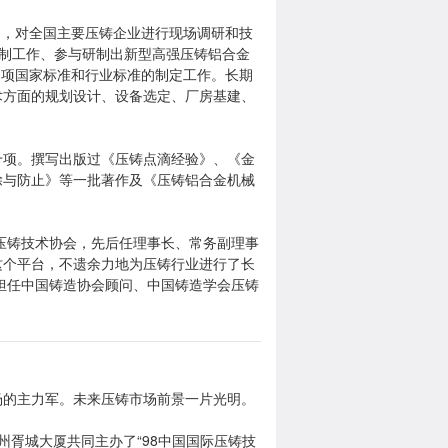
），对全国主要压铸企业进行现场调研和技
编制工作、参与研制出新型高强压铸铝合金
与多项国家标准和行业标准的制定工作。长期
术方面的规划设计、设备选定、厂房基建、
十项。撰写出版过《压铸点滴经验》、《金
除与防止》等一批著作及《压铸铝合金机械
州压铸技术协会，先后任理事长、常务副理事
这个平台，不遗余力地为压铸行业进行了长
还担任中国铸造协会顾问、中国铸造学会压铸
场的主力军。未来压铸市场前景一片光明。
苏州胥城大厦共同主办了“98中国国际压铸技