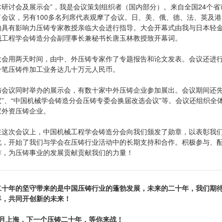
术研讨会及展示会”，我是会议策划组织者（国内部分）。来自全国24个省
了会议，另有100多名列席代表观摩了会议。日、美、俄、德、法、英及港
内具有影响力压铸专家教授亲临大会进行指导。大会开幕式由我与日本轻
械工程学会铸造分会副理事长兼秘书长唐玉林教授致开幕词。
大会用两天时间，由中、外压铸专家作了专题报告和论文发表。会议还进
一笔压铸件加工业务达几十万元人民币。
与会议同时举办的展示会，有数十家中外压铸企业参加展出。会议期间还先
议”、“中国机械学会铸造分会压铸专委会换届改选会议”等。会议还组织全
家外资压铸企业。
在这次会议上，中国机械工程学会铸造分会向我们颁发了勋章，以表彰我们
此，开始了我们与学会在压铸行业活动中的长期支持和合作。积极参与、
作，为压铸事业的发展贡献贡献我们的力量！
二十年的坚守带来的是中国压铸行业的蓬勃发展，未来的二十年，我们期
界，共同开创新的未来！
7月上海，下一个压铸二十年，等你来战！