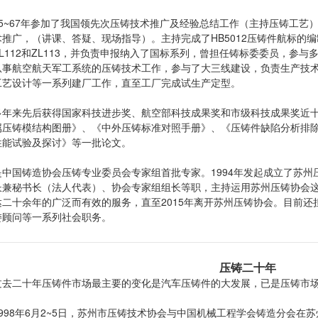
65~67年参加了我国领先次压铸技术推广及经验总结工作（主持压铸工艺
术推广，（讲课、答疑、现场指导）。主持完成了HB5012压铸件航标的
ZL112和ZL113，并负责申报纳入了国标系列，曾担任铸标委委员，参
从事航空航天军工系统的压铸技术工作，参与了大三线建设，负责生产技
工艺设计等一系列建厂工作，直至工厂完成试生产定型。
多年来先后获得国家科技进步奖、航空部科技成果奖和市级科技成果奖近
属压铸模结构图册》、《中外压铸标准对照手册》、《压铸件缺陷分析排
性能试验及探讨》等一批论文。
是中国铸造协会压铸专业委员会专家组首批专家。1994年发起成立了苏
长兼秘书长（法人代表）、协会专家组组长等职，主持运用苏州压铸协会
达二十余年的广泛而有效的服务，直至2015年离开苏州压铸协会。目前
委顾问等一系列社会职务。
压铸二十年​
过去二十年压铸件市场最主要的变化是汽车压铸件的大发展，已是压铸市
1998年6月2~5日，苏州市压铸技术协会与中国机械工程学会铸造分会在