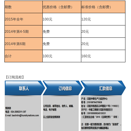
期数
优惠价格（含邮费）
标准价格（含邮费）
2015
年全年
100
元
120
元
2014
年第
4-5
期
免费
20
元
2014
年第
6
期
免费
20
元
合计
100
元
160
元
【订阅流程】