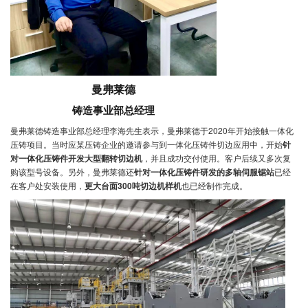
曼弗莱德
铸造事业部总经理
曼弗莱德铸造事业部总经理李海先生表示，曼弗莱德于2020年开始接触一体化
压铸项目。当时应某压铸企业的邀请参与到一体化压铸件切边应用中，开始
针
对一体化压铸件开发大型翻转切边机
，并且成功交付使用。客户后续又多次复
购该型号设备。另外，曼弗莱德还
针对一体化压铸件研发的多轴伺服锯站
已经
在客户处安装使用，
更大台面300吨切边机样机
也已经制作完成。