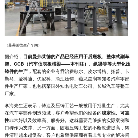
（曼弗莱德生产车间）
据介绍，
目前曼弗莱德的产品已经应用于后底板、整体式副车
架、CCB（汽车仪表板横梁——本刊注）、纵梁等等大型化压
铸件的生产，
配套的企业有乔治费歇尔、皮尔博格、拓普、卡
斯马、爱科迪、优尼科、渝江压铸、燕龙星润等知名汽车零部
件生产厂家，也包括某国外知名电动车公司、长城汽车等整车
厂家。
李海先生还表示，铸造及压铸工艺一般被用于批量生产，尤其
在汽车零部件制造领域，客户希望他们的设备的
稳定性、可靠
性
非常好以及效率高、服务好。这就需要足够多的实际案例和
口碑作为支撑。另一方面，随着压铸工艺的不断改进提高，铸
件清理越来越复杂，客户也希望供应商有着非常专业的解决问