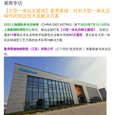
展商专访
【大型一体化主题馆】曼弗莱德：针对大型一体化压
铸件的切边技术及解决方案
2023上海国际有色压铸展
（CHINA DIECASTING）将于
2023年7月12-14日
在
上海新国际博览中心
举办。展会全新打造
【大型一体化压铸主题馆】
，目前已
邀请
14家
领头羊企业和技术创新型企业集中亮相
N2主题馆
，展示其在大型一体
化压铸成型工艺方面的技术应用与解决方案。
曼弗莱德智能制造（江苏）有限公司
（以下简称“曼弗莱德”）
将重磅参与本次活
动。