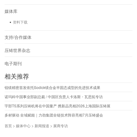
媒体库
资料下载
支持/合作媒体
压铸世界杂志
电子期刊
相关推荐
锐镁精密首发依托Sodick镁合金半固态成型的先进技术成果
诺玛科中国事业部副总裁 / 中国区负责人卡洛斯・瓦思拓专访
宇部TS系列压铸机将在中国量产 携新品亮相2026上海国际压铸展
多材驱动 全域赋能｜力劲集团全链技术阵容亮相7月压铸盛会
首页 > 媒体中心 > 新闻报道 > 展商专访