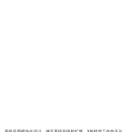
系统采用模块化设计，便于系统升级和扩展。X射线管工作电压从