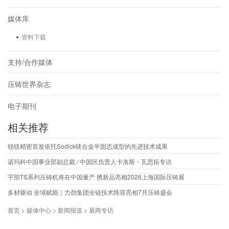
媒体库
资料下载
支持/合作媒体
压铸世界杂志
电子期刊
相关推荐
锐镁精密首发依托Sodick镁合金半固态成型的先进技术成果
诺玛科中国事业部副总裁 / 中国区负责人卡洛斯・瓦思拓专访
宇部TS系列压铸机将在中国量产 携新品亮相2026上海国际压铸展
多材驱动 全域赋能｜力劲集团全链技术阵容亮相7月压铸盛会
首页 > 媒体中心 > 新闻报道 > 展商专访