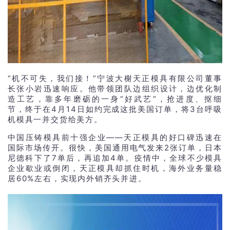
“机不可失，我们接！”宁波大榭天正模具有限公司董事
长张小岩迅速响应。他带领团队边组织设计，边优化制
造工艺，靠多年磨砺的一身“好武艺”，抢进度、抠细
节，终于在4月14日如约完成这批美国订单，将3台呼吸
机模具一并交货给美方。
中国压铸模具前十强企业——天正模具的好口碑迅速在
国际市场传开。很快，美国通用电气发来2张订单，日本
尼德科下了7单后，再追加4单。疫情中，全球不少模具
企业歇业或倒闭，天正模具却抓住时机，海外业务量稳
居60%左右，实现内外销齐头并进。