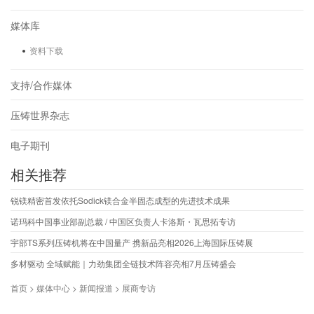
媒体库
资料下载
支持/合作媒体
压铸世界杂志
电子期刊
相关推荐
锐镁精密首发依托Sodick镁合金半固态成型的先进技术成果
诺玛科中国事业部副总裁 / 中国区负责人卡洛斯・瓦思拓专访
宇部TS系列压铸机将在中国量产 携新品亮相2026上海国际压铸展
多材驱动 全域赋能｜力劲集团全链技术阵容亮相7月压铸盛会
首页 > 媒体中心 > 新闻报道 > 展商专访