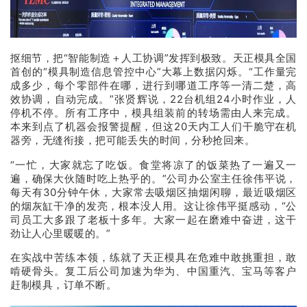
抠细节，把“智能制造＋人工协调”发挥到极致。天正模具全国
首创的“模具制造信息管控中心”大幕上数据闪烁。“工作量完
成多少，每个零部件在哪，进行到哪道工序等一清二楚，高
效协调，自动完成。”张贤辉说，22台机组24小时作业，人
停机不停。所有工序中，模具组装前的转场需由人来完成。
本来到点了机器会报警提醒，但这20天内工人们干脆守在机
器旁，无缝衔接，把可能丢失的时间，分秒抢回来。
“一忙，大家就忘了吃饭。食堂将凉了的饭菜热了一遍又一
遍，确保大伙随时吃上热乎的。”公司办公室主任徐伟平说，
每天有30分钟午休，大家常去吸烟区抽烟闲聊，最近吸烟区
的烟灰缸干净的发亮，根本没人用。这让徐伟平挺感动，“公
司员工大多跟了老板十多年。大家一起在磨难中奋进，这干
劲让人心里暖暖的。”
在实战中苦练本领，练就了天正模具在危难中敢挑重担，敢
啃硬骨头。复工后公司加速为华为、中国重汽、宝马等客户
赶制模具，订单不断。