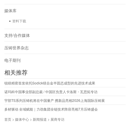
媒体库
资料下载
支持/合作媒体
压铸世界杂志
电子期刊
相关推荐
锐镁精密首发依托Sodick镁合金半固态成型的先进技术成果
诺玛科中国事业部副总裁 / 中国区负责人卡洛斯・瓦思拓专访
宇部TS系列压铸机将在中国量产 携新品亮相2026上海国际压铸展
多材驱动 全域赋能｜力劲集团全链技术阵容亮相7月压铸盛会
首页 > 媒体中心 > 新闻报道 > 展商专访