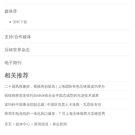
媒体库
资料下载
支持/合作媒体
压铸世界杂志
电子期刊
相关推荐
二十届风雨兼程，规模再创新高 | 上海国际有色压铸展成功举办
锐镁精密首发依托Sodick镁合金半固态成型的先进技术成果
诺玛科中国事业部副总裁 / 中国区负责人卡洛斯・瓦思拓专访
商用车电池包的一体化风口爆发：7 月上海压铸展两大实物首秀
首页 > 媒体中心 > 新闻报道 > 展会新闻