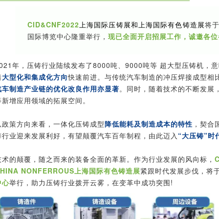
CID&CNF2022
上海国际压铸展和上海国际有色铸造展
将于
国际博览中心隆重举行，
现已全面开启招展工作，诚邀各位
2021年，压铸行业陆续发布了8000吨、9000吨等 超大型压铸机
着
大型化和集成化方向
快速前进。与传统汽车制造的冲压焊接成型相
汽车制造产业链的优化改良作用亦显著
。同时，随着技术的不断发展
等新增应用领域的拓展空间。
从政策方向来看，一体化压铸成型
降低能耗及制造成本的特性
，契合
铸行业迎来发展利好，有望颠覆汽车百年制程，由此迈入
“大压铸”时
技术的颠覆，随之而来的装备全面的革新。作为行业发展的风向标，
HINA NONFERROUS
上海国际有色铸造展
紧跟时代发展步伐，将
中心
举行，助力压铸行业拨开云雾，在变革中成功突围!