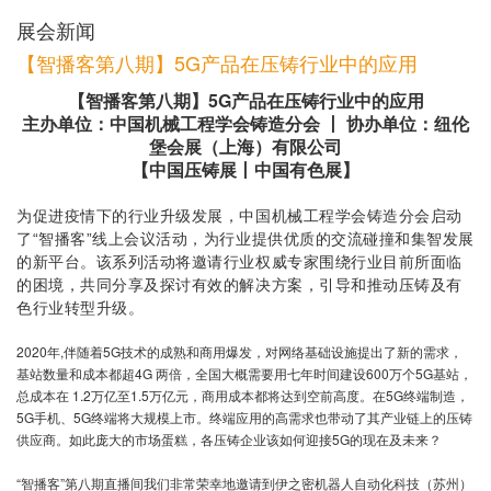
展会新闻
【智播客第八期】5G产品在压铸行业中的应用
【智播客第八期】5G产品在压铸行业中的应用
主办单位：中国机械工程学会铸造分会 丨 协办单位：纽伦
堡会展（上海）有限公司
【中国压铸展丨中国有色展】
为促进疫情下的行业升级发展，中国机械工程学会铸造分会启动
了“智播客”线上会议活动，为行业提供优质的交流碰撞和集智发展
的新平台。该系列活动将邀请行业权威专家围绕行业目前所面临
的困境，共同分享及探讨有效的解决方案，引导和推动压铸及有
色行业转型升级。
2020年,伴随着5G技术的成熟和商用爆发，对网络基础设施提出了新的需求，
基站数量和成本都超4G 两倍，全国大概需要用七年时间建设600万个5G基站，
总成本在 1.2万亿至1.5万亿元，商用成本都将达到空前高度。在5G终端制造，
5G手机、5G终端将大规模上市。终端应用的高需求也带动了其产业链上的压铸
供应商。如此庞大的市场蛋糕，各压铸企业该如何迎接5G的现在及未来？
“智播客”第八期直播间我们非常荣幸地邀请到伊之密机器人自动化科技（苏州）