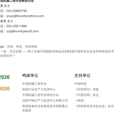
中国机械工程学会铸造分会
翼 女士
话：024-25855793
箱：youyi@foundrynations.com
春艳 女士
话：024-25611880
箱：zcy@foundryworld.com
ags:
压铸、有色、有色铸造
上一篇：论文征集——第十五届中国国际压铸会议&第6届中国有色合金及特种铸造技
将如何应对？
鸣谢单位
支持单位
中国机械工程学会
中铸科技
铸造行业生产力促进中心
《压铸周刊》传媒
中国机械工程学会铸造分会
《中国压铸》杂志
沈阳中铸生产力促进中心有限公司
《铸造》
高端装备轻合金铸造技术国家重点
《特种铸造及有色合金》杂
实验室