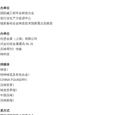
承办单位
中国机械工程学会铸造分会
铸造行业生产力促进中心
高端装备轻合金铸造技术国家重点实验室
协办单位
纽伦堡会展（上海）有限公司
式会社轻金属通讯 AL 社
《压铸周刊》传媒
中铸科技
支持媒体
《铸造》
《特种铸造及有色合金》
CHINA FOUNDRY》
《压铸世界》
《铸造世界报》
《中国压铸》
《压铸新报》
联系方式