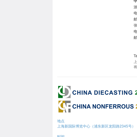
游
电
邮
张
电
邮
T
地点
上海新国际博览中心（浦东新区龙阳路2345号）
时间