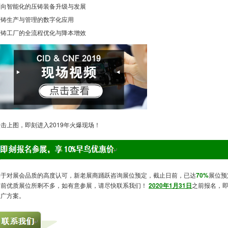
面向智能化的压铸装备升级与发展
压铸生产与管理的数字化应用
压铸工厂的全流程优化与降本增效
击上图，即刻进入2019年火爆现场！
基于对展会品质的高度认可，新老展商踊跃咨询展位预定，截止日前，已达
70%
展位预
目前优质展位所剩不多，如有意参展，请尽快联系我们！
2020年1月31日
之前报名，
推广方案。