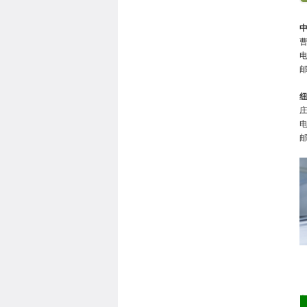
曹
电
庄
电