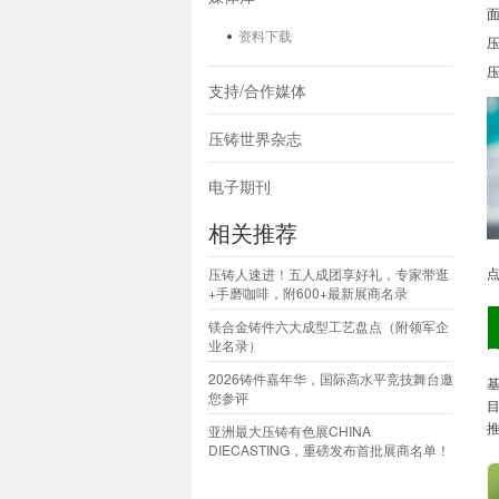
资料下载
支持/合作媒体
压铸世界杂志
电子期刊
相关推荐
点
压铸人速进！五人成团享好礼，专家带逛
+手磨咖啡，附600+最新展商名录
镁合金铸件六大成型工艺盘点（附领军企
业名录）
2026铸件嘉年华，国际高水平竞技舞台邀
您参评
亚洲最大压铸有色展CHINA
DIECASTING，重磅发布首批展商名单！