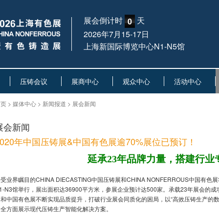
展会倒计时
天
0
2026年7月15-17日
上海新国际博览中心N1-N5馆
压铸会议
展商中心
观众中心
活动中心
页 > 媒体中心 > 新闻报道 > 展会新闻
展会新闻
2020年中国压铸展&中国有色展逾70%展位已预订！
延承23年品牌力量，搭建行业
受业界瞩目的CHINA DIECASTING中国压铸展和CHINA NONFERROUS中国有
1-N3馆举行，展出面积达36900平方米，参展企业预计达500家。承载23年展会的
展和中国有色展不断实现品质提升，打破行业展会同质化的困局，以“高效压铸生产的数
分全方面展示现代压铸生产智能化解决方案。