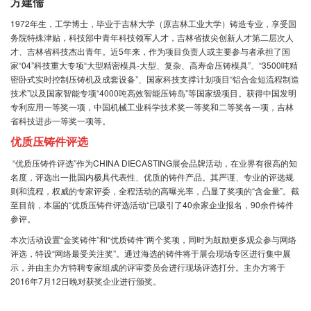
方建儒
1972年生，工学博士，毕业于吉林大学（原吉林工业大学）铸造专业，享受国
务院特殊津贴，科技部中青年科技领军人才，吉林省拔尖创新人才第二层次人
才、吉林省科技杰出青年。近5年来，作为项目负责人或主要参与者承担了国
家“04”科技重大专项“大型精密模具-大型、复杂、高寿命压铸模具”、“3500吨精
密卧式实时控制压铸机及成套设备”、国家科技支撑计划项目“铝合金短流程制造
技术”以及国家智能专项“4000吨高效智能压铸岛”等国家级项目。获得中国发明
专利应用一等奖一项，中国机械工业科学技术奖一等奖和二等奖各一项，吉林
省科技进步一等奖一项等。
优质压铸件评选
“优质压铸件评选”作为CHINA DIECASTING展会品牌活动，在业界有很高的知
名度，评选出一批国内极具代表性、优质的铸件产品。其严谨、专业的评选规
则和流程，权威的专家评委，全程活动的高曝光率，凸显了奖项的“含金量”。截
至目前，本届的“优质压铸件评选活动“已吸引了40余家企业报名，90余件铸件
参评。
本次活动设置“金奖铸件”和“优质铸件”两个奖项，同时为鼓励更多观众参与网络
评选，特设“网络最受关注奖”。通过海选的铸件将于展会现场专区进行集中展
示，并由主办方特聘专家组成的评审委员会进行现场评选打分。主办方将于
2016年7月12日晚对获奖企业进行颁奖。