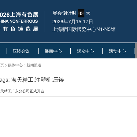
展会倒计时
天
0
2026年7月15-17日
上海新国际博览中心N1-N5馆
压铸会议
展商中心
观众中心
活动中心
页 > 媒体中心 > 新闻报道
Tags: 海天精工;注塑机;压铸
海天精工广东分公司正式开业