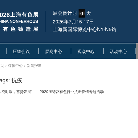
展会倒计时
天
0
2026年7月15-17日
上海新国际博览中心N1-N5馆
压铸会议
展商中心
观众中心
活动中心
页 > 媒体中心 > 新闻报道
ags: 抗疫
共克时艰，蓄势发展“——2020压铸及有色行业抗击疫情专题活动