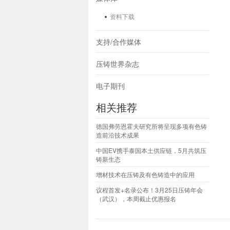
资料下载
支持/合作媒体
压铸世界杂志
电子期刊
相关推荐
德国弗劳恩霍夫研究所将呈现多项有色铸
造前沿技术成果
中国EV携手泰国本土供应链，5月共筑压
铸新生态
增材技术在压铸及有色铸造中的应用
议程首发+名录公布！3月25日压铸年会
（武汉），本周截止优惠报名