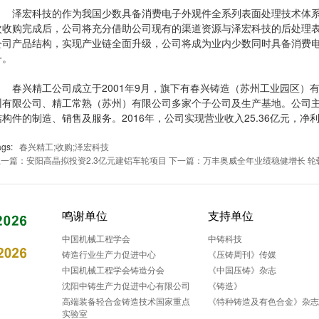
泽宏科技的作为我国少数具备消费电子外观件全系列表面处理技术体系
次收购完成后，公司将充分借助公司现有的渠道资源与泽宏科技的后处理
公司产品结构，实现产业链全面升级，公司将成为业内少数同时具备消费
一。
春兴精工公司成立于2001年9月，旗下有春兴铸造（苏州工业园区）
州有限公司、精工常熟（苏州）有限公司多家个子公司及生产基地。公司
结构件的制造、销售及服务。2016年，公司实现营业收入25.36亿元，净利
ags:
春兴精工;收购;泽宏科技
上一篇：安阳高晶拟投资2.3亿元建铝车轮项目
下一篇：万丰奥威全年业绩稳健增长 轮
鸣谢单位
支持单位
中国机械工程学会
中铸科技
铸造行业生产力促进中心
《压铸周刊》传媒
中国机械工程学会铸造分会
《中国压铸》杂志
沈阳中铸生产力促进中心有限公司
《铸造》
高端装备轻合金铸造技术国家重点
《特种铸造及有色合金》杂
实验室