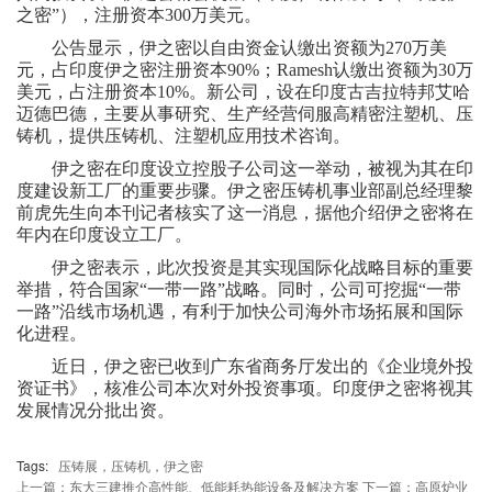
之密”），注册资本300万美元。
公告显示，伊之密以自由资金认缴出资额为270万美
元，占印度伊之密注册资本90%；Ramesh认缴出资额为30万
美元，占注册资本10%。新公司，设在印度古吉拉特邦艾哈
迈德巴德，主要从事研究、生产经营伺服高精密注塑机、压
铸机，提供压铸机、注塑机应用技术咨询。
伊之密在印度设立控股子公司这一举动，被视为其在印
度建设新工厂的重要步骤。伊之密压铸机事业部副总经理黎
前虎先生向本刊记者核实了这一消息，据他介绍伊之密将在
年内在印度设立工厂。
伊之密表示，此次投资是其实现国际化战略目标的重要
举措，符合国家“一带一路”战略。同时，公司可挖掘“一带
一路”沿线市场机遇，有利于加快公司海外市场拓展和国际
化进程。
近日，伊之密已收到广东省商务厅发出的《企业境外投
资证书》，核准公司本次对外投资事项。印度伊之密将视其
发展情况分批出资。
Tags:
压铸展，压铸机，伊之密
上一篇：东大三建推介高性能、低能耗热能设备及解决方案
下一篇：高原炉业