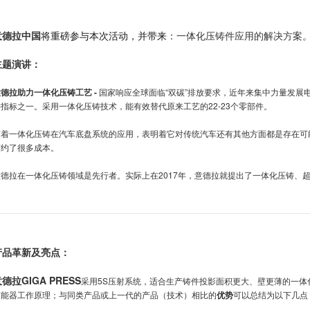
意德拉中国
将重磅参与本次活动，并带来
：一体化压铸件应用的解决方案
主题演讲：
德拉助力一体化压铸工艺 -
国家响应全球面临“双碳”排放要求，近年来集中力量发展
键指标之一。采用一体化压铸技术，能有效替代原来工艺的22-23个零部件。
随着一体化压铸在汽车底盘系统的应用，表明着它对传统汽车还有其他方面都是存在可
节约了很多成本。
意德拉在一体化压铸领域是先行者。实际上在2017年，意德拉就提出了一体化压铸、
产品革新及亮点：
德拉GIGA PRESS
采用5S压射系统，适合生产铸件投影面积更大、壁更薄的一体
蓄能器工作原理；与同类产品或上一代的产品（技术）相比的
优势
可以总结为以下几点