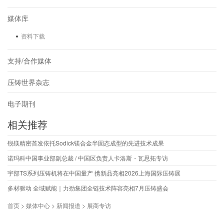
媒体库
资料下载
支持/合作媒体
压铸世界杂志
电子期刊
相关推荐
锐镁精密首发依托Sodick镁合金半固态成型的先进技术成果
诺玛科中国事业部副总裁 / 中国区负责人卡洛斯・瓦思拓专访
宇部TS系列压铸机将在中国量产 携新品亮相2026上海国际压铸展
多材驱动 全域赋能｜力劲集团全链技术阵容亮相7月压铸盛会
首页 > 媒体中心 > 新闻报道 > 展商专访