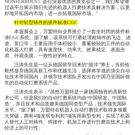
NONFERROUS）是行业最优质的展览会之一，我们希望通
过该平台展示我们先进的机器人打磨技术及解决方案，以更
好地开拓国内市场，进一步拓展国际市场。”
针对轻型铸件的抓件标准CGC
本届展会上，万盟特向业界推介了一套全封闭的抓件标
准CGC系统。据了解，该系统可打磨处理粗铸件的飞边、浇
道、冒口等，主要应用于体积较小、重量较轻的工件的自动
化机器人打磨，具有速度快、功率大、效果稳定、表面光
滑、外观美观、一致性好的特点。
汪涛先生是一位从德国留学回来的“留洋”博士，当初他
毅然放弃德国高薪工作和优越生活，选择将学成的顶尖自动
化技术带回国内，并领导技术团队开发出在中国乃至国际领
先的自动化打磨系统产品。
汪涛先生表示：“虽然万盟特是一家德国独资的高新技
术公司，但是我们的自动打磨系统均由‘中国研发、中国制
造’，并且技术和品质媲美德国同类型产品，技术领先国际
水平。”据了解，万盟特在机器人自动打磨技术取得多项重
大突破，拥有4项发明专利和7项实用新型专利，实现了机器
人替代人工对铸件、焊接件、机加工件进行打磨在技术上和
经济上的可行性。