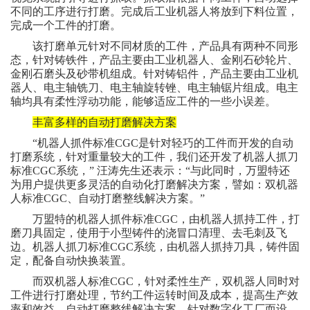
不同的工序进行打磨。完成后工业机器人将放到下料位置，
完成一个工件的打磨。
该打磨单元针对不同材质的工件，产品具有两种不同形
态，针对铸铁件，产品主要由工业机器人、金刚石砂轮片、
金刚石磨头及砂带机组成。针对铸铝件，产品主要由工业机
器人、电主轴铣刀、电主轴旋转锉、电主轴锯片组成。电主
轴均具有柔性浮动功能，能够适应工件的一些小误差。
丰富多样的自动打磨解决方案
“机器人抓件标准CGC是针对轻巧的工件而开发的自动
打磨系统，针对重量较大的工件，我们还开发了机器人抓刀
标准CGC系统，” 汪涛先生还表示：“与此同时，万盟特还
为用户提供更多灵活的自动化打磨解决方案，譬如：双机器
人标准CGC、自动打磨整线解决方案。”
万盟特的机器人抓件标准CGC，由机器人抓持工件，打
磨刀具固定，使用于小型铸件的浇冒口清理、去毛刺及飞
边。机器人抓刀标准CGC系统，由机器人抓持刀具，铸件固
定，配备自动快换装置。
而双机器人标准CGC，针对柔性生产，双机器人同时对
工件进行打磨处理，节约工件运转时间及成本，提高生产效
率和效益。自动打磨整线解决方案，针对数字化工厂而设