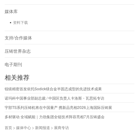
媒体库
资料下载
支持/合作媒体
压铸世界杂志
电子期刊
相关推荐
锐镁精密首发依托Sodick镁合金半固态成型的先进技术成果
诺玛科中国事业部副总裁 / 中国区负责人卡洛斯・瓦思拓专访
宇部TS系列压铸机将在中国量产 携新品亮相2026上海国际压铸展
多材驱动 全域赋能｜力劲集团全链技术阵容亮相7月压铸盛会
首页 > 媒体中心 > 新闻报道 > 展商专访