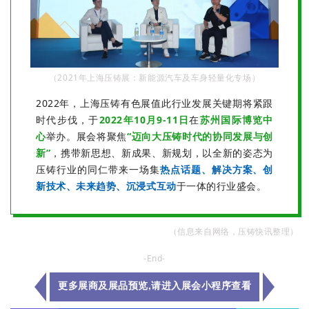
（2021年上海压铸展：新能源汽车及车身轻量化专场）
2022年，上海压铸有色展值此行业发展关键期将紧跟
时代步伐，于
2022年10月9-11日
在
苏州国际博览中
心
举办。展会将聚焦
“迈向大压铸时代的协同发展与创
新”
，携带新思想、新成果、新规划，以全新的姿态为
压铸行业的同仁带来一场集
热点话题、解决方案、创
新技术、未来趋势、沉浸式互动
于一体的行业盛会。
（信息来自网络，压铸快讯整理）
-End-
更多展商及展品预览
,
请进入展会小程序查看