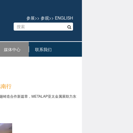
参展
>>
参观
>>
ENGLISH
媒体中心
联系我们
越南行
越铸造合作新篇章，METALAP亚太金属展助力东