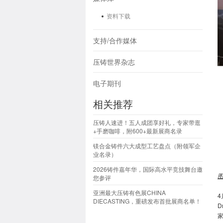
资料下载
支持/合作媒体
压铸世界杂志
电子期刊
相关推荐
压铸人速进！五人成团享好礼，专家带逛
+手磨咖啡，附600+最新展商名录
镁合金铸件六大成型工艺盘点（附领军企
业名录）
2026铸件嘉年华，国际高水平竞技舞台邀
您参评
亚洲最大压铸有色展CHINA
DIECASTING，重磅发布首批展商名单！
D